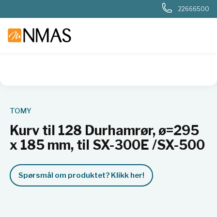
22666500
NMAS hjem
Produkter
Basis labutstyr
Generelt labutstyr
TOMY
Kurv til 128 Durhamrør, ø=295
x 185 mm, til SX-300E /SX-500
Spørsmål om produktet? Klikk her!