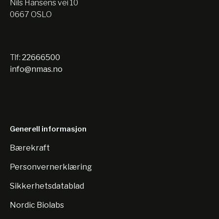
Nils Hansens vei 10
0667 OSLO
Tlf:
22666500
info@nmas.no
Generell informasjon
Bærekraft
Personvernerklæring
Sikkerhetsdatablad
Nordic Biolabs