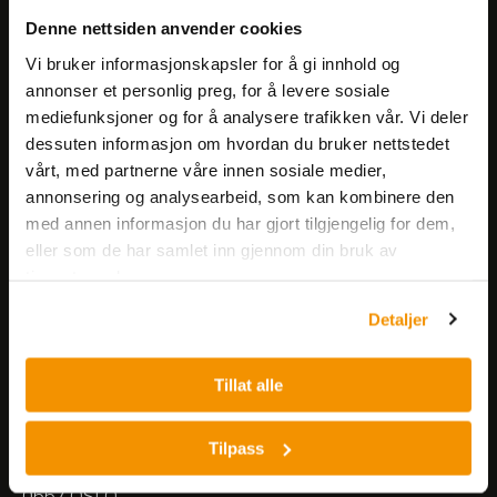
Få informasjon om produkter,
Denne nettsiden anvender cookies
arrangementer og kampanjer.
Vi bruker informasjonskapsler for å gi innhold og
annonser et personlig preg, for å levere sosiale
mediefunksjoner og for å analysere trafikken vår. Vi deler
Meld på nyhetsbrev
dessuten informasjon om hvordan du bruker nettstedet
vårt, med partnerne våre innen sosiale medier,
annonsering og analysearbeid, som kan kombinere den
med annen informasjon du har gjort tilgjengelig for dem,
eller som de har samlet inn gjennom din bruk av
tjenestene deres.
Nerliens Meszansky AS
Detaljer
Besøksadresse:
Tillat alle
Nils Hansens vei 8
0667 OSLO
Lager:
Tilpass
Nils Hansens vei 10
0667 OSLO