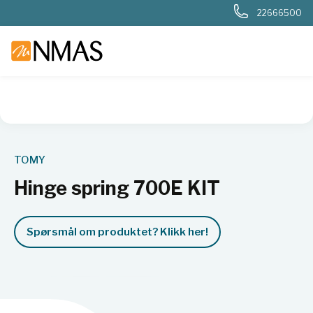
22666500
NMAS hjem
Produkter
Basis labutstyr
Generelt labutstyr
TOMY
Hinge spring 700E KIT
Spørsmål om produktet? Klikk her!