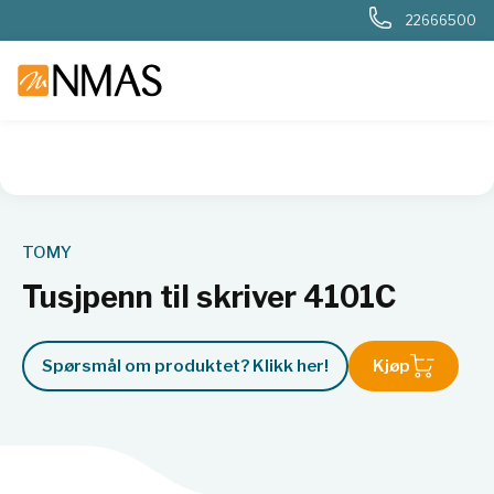
22666500
NMAS hjem
Produkter
Basis labutstyr
Generelt labutstyr
TOMY
Tusjpenn til skriver 4101C
Spørsmål om produktet? Klikk her!
Kjøp