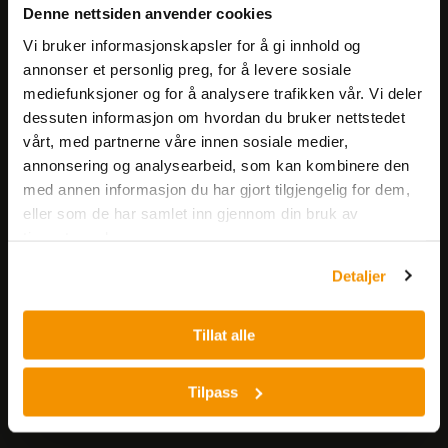
Få informasjon om produkter,
Denne nettsiden anvender cookies
arrangementer og kampanjer.
Vi bruker informasjonskapsler for å gi innhold og
annonser et personlig preg, for å levere sosiale
Meld på nyhetsbrev
mediefunksjoner og for å analysere trafikken vår. Vi deler
dessuten informasjon om hvordan du bruker nettstedet
vårt, med partnerne våre innen sosiale medier,
annonsering og analysearbeid, som kan kombinere den
med annen informasjon du har gjort tilgjengelig for dem,
eller som de har samlet inn gjennom din bruk av
tjenestene deres.
Nerliens Meszansky AS
Detaljer
Besøksadresse:
Nils Hansens vei 8
Tillat alle
0667 OSLO
Lager:
Tilpass
Nils Hansens vei 10
0667 OSLO