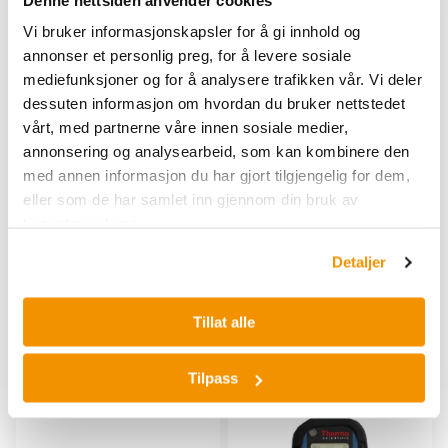
Vi bruker informasjonskapsler for å gi innhold og
annonser et personlig preg, for å levere sosiale
mediefunksjoner og for å analysere trafikken vår. Vi deler
THERMO FISHER SCIENTIFIC
THERMO FISHER SCIENTIFIC
dessuten informasjon om hvordan du bruker nettstedet
RadEye NBR, High
RadEye NL, Neutron
vårt, med partnerne våre innen sosiale medier,
sensitivity gamma
pocket meter with
annonsering og analysearbeid, som kan kombinere den
detection system with
excellent gamma rejecti
NBR
med annen informasjon du har gjort tilgjengelig for dem,
RadEye NBR er den mest
RadEye NL er en generell
eller som de har samlet inn gjennom din bruk av
sensitive kildefinneren som
nøytronmåler som passer til
tjenestene deres.
Thermo leverer. NBR
generell kontroll av
metoden gjør at man kan
lekkasje.
Detaljer
finne kilder under
THE 4250678
bakgrunnsnivået
THE 4250751
Tillat alle
Kjøp her
Kjøp her
Tilpass