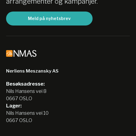
arrangementer og kampanjer.
2190
|
LPP 11 09 2275
|
LPP
11 09 2276
|
LPP 11 09 2353
Meld på nyhetsbrev
|
LPP 11 09 2357
|
LPP 11 09
2671
|
LPP 11 09 2746
|
LPP
11 09 2747
|
LPP 11 09 2748
|
LPP 11 09 2786
|
LPP 11 09
2873
|
LPP 11 09 3404
|
LPP
11 09 3405
|
LPP 11 09 3406
|
LPP 11 09 3451
|
LPP 11 09
3563
|
LPP 11 09 3564
Nerliens Meszansky AS
Besøksadresse:
Nils Hansens vei 8
0667 OSLO
Lager:
Nils Hansens vei 10
0667 OSLO