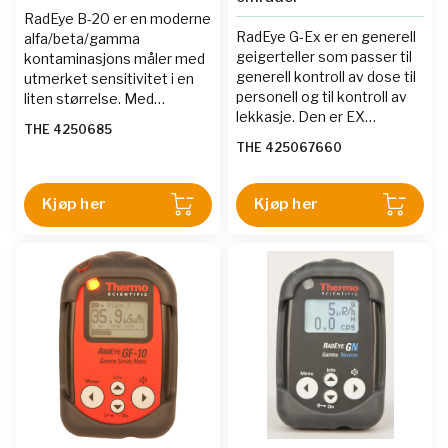
RadEye B-20 er en moderne
RadEye G-Ex er en generell
alfa/beta/gamma
geigerteller som passer til
kontaminasjons måler med
generell kontroll av dose til
utmerket sensitivitet i en
personell og til kontroll av
liten størrelse. Med
lekkasje. Den er EX
doserate filter er den også
THE 4250685
klassifisert.
utmerket til doserate
THE 425067660
målinger ned til 17 keV
Kjøp her
Kjøp her