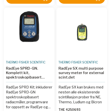
THERMO FISHER SCIENTIFIC
THERMO FISHER SCIENTIFIC
RadEye SPRD-GN.
RadEye SX multi purpose
Komplett kit,
survey meter for external
spektroskopibasert
scint.det
Radiacmåler
RadEye SPRD Kit; inkluderer
RadEye SX kan brukes med
RadEye SPRD-GN
nesten alle eksisterende
spektroskopibasert
scintillasjon prober fra NE,
radiacmåler, programvare
Thermo, Ludlum og Bicron
for oppsett av RadEye og
THE 4250693