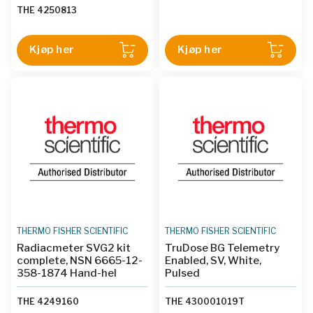
nedlasting av spektra,
THE 4250813
hylster, Lutetium
testadapter, bordstativ,
USB-kabel, ekstra batteri og
Kjøp her
Kjøp her
bæreveske.
THERMO FISHER SCIENTIFIC
THERMO FISHER SCIENTIFIC
Radiacmeter SVG2 kit
TruDose BG Telemetry
complete, NSN 6665-12-
Enabled, SV, White,
358-1874 Hand-hel
Pulsed
THE 4249160
THE 430001019T