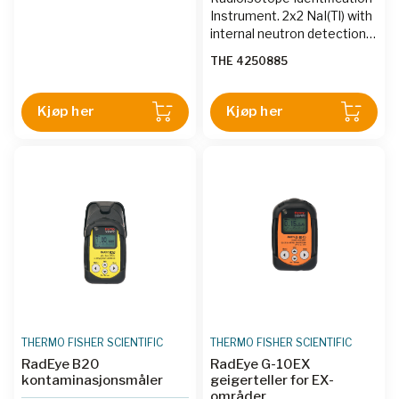
Instrument. 2x2 NaI(Tl) with
internal neutron detection
module in handle using
THE 4250885
sensitive CLYC scintillation
crystal. Continuous on
screen display of dose rate,
Kjøp her
Kjøp her
Patente
THERMO FISHER SCIENTIFIC
THERMO FISHER SCIENTIFIC
RadEye B20
RadEye G-10EX
kontaminasjonsmåler
geigerteller for EX-
områder