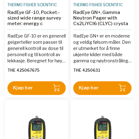
THERMO FISHER SCIENTIFIC
THERMO FISHER SCIENTIFIC
RadEye GF-10, Pocket–
RadEye GN+, Gamma
sized wide range survey
Neutron Pager with
meter: energy c
Cs2LiYCl6 (CLYC) crysta
RadEye GF-10 er en generell
RadEye GN+ er en moderne
geigerteller som passer til
og veldig følsom måler. Den
generell kontroll av dose til
er utmerket for å finne
personell og til kontroll av
ukjente kilder med både
lekkasje. Beregnet for høye
gamma og nøytronstråling.
doserater
Den er bedre egnet enn GN
THE 425067675
THE 4250631
modellen ved måling av
nøytroner i et
høyenergetisk nøytronfelt
Kjøp her
Kjøp her