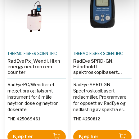
THERMO FISHER SCIENTIFIC
THERMO FISHER SCIENTIFIC
RadEye Px_Wendi, High
RadEye SPRD-GN,
energy neutron rem-
Håndholdt
counter
spektroskopibasert
Radiacmåler
RadEyePC/Wendi er et
RadEye SPRD-GN
meget bra og følsomt
Spectroskopibasert
instrument for å måle
radiacmåler. Programvare
nøytron dose og nøytron
for oppsett av RadEye og
doserate.
nedlasting av spektra er
inkludert.
THE 425069461
THE 4250812
Kjøp her
Kjøp her