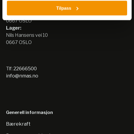
Besøksadresse:
Tilpass
Nils Hansens vei 8
0667 OSLO
Lager:
Nils Hansens vei 10
0667 OSLO
Tlf:
22666500
info@nmas.no
Generell informasjon
Bærekraft