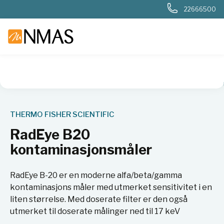
22666500
NMAS hjem
Produkter
Nukleær, strålevern, beredskap, dosi
THERMO FISHER SCIENTIFIC
RadEye B20
kontaminasjonsmåler
RadEye B-20 er en moderne alfa/beta/gamma
kontaminasjons måler med utmerket sensitivitet i en
liten størrelse. Med doserate filter er den også
utmerket til doserate målinger ned til 17 keV