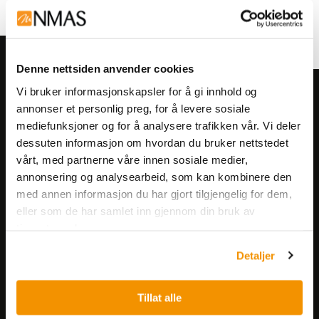
Denne nettsiden anvender cookies
Vi bruker informasjonskapsler for å gi innhold og
Meld deg på vårt nyhetsbrev!
annonser et personlig preg, for å levere sosiale
Få informasjon om produkter,
mediefunksjoner og for å analysere trafikken vår. Vi deler
arrangementer og kampanjer.
dessuten informasjon om hvordan du bruker nettstedet
vårt, med partnerne våre innen sosiale medier,
annonsering og analysearbeid, som kan kombinere den
Meld på nyhetsbrev
med annen informasjon du har gjort tilgjengelig for dem,
eller som de har samlet inn gjennom din bruk av
tjenestene deres.
Detaljer
Tillat alle
Nerliens Meszansky AS