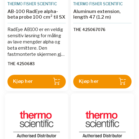
THERMO FISHER SCIENTIFIC
THERMO FISHER SCIENTIFIC
AB-100 RadEye alpha-
Aluminum extension,
beta probe 100 cm² til SX
length 47 (1.2 m)
RadEye AB100 er en veldig
THE 425067076
sensitiv løsning for måling
av lave mengder alpha og
beta emittere. Den
fastmonterte skjermen gjør
den til et utmerket ett
THE 4250683
håndsinstrument.
Kjøp her
Kjøp her