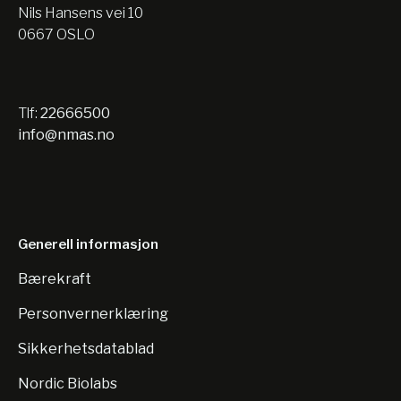
Nils Hansens vei 10
0667 OSLO
Tlf:
22666500
info@nmas.no
Generell informasjon
Bærekraft
Personvernerklæring
Sikkerhetsdatablad
Nordic Biolabs