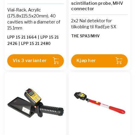
scintillation probe, MHV
connector
Vial-Rack, Acrylic
(175,8x115,5x20mm), 40
2x2 NaI detektor for
cavities with a diameter of
tilkobling til RadEye SX
15.1mm
THE SPA3/MHV
LPP 15 21 1664
|
LPP 15 21
2426
|
LPP 15 21 2480
Vis 3 varianter
Kjøp her