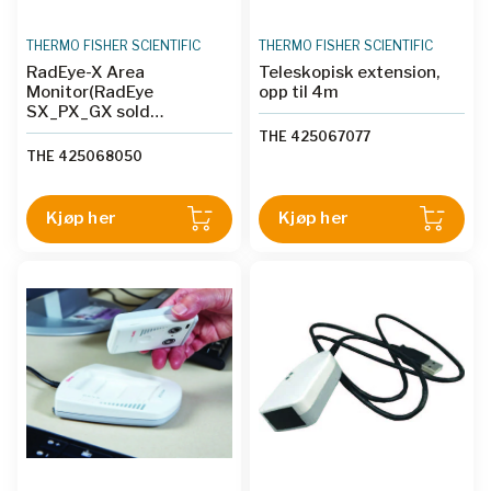
THERMO FISHER SCIENTIFIC
THERMO FISHER SCIENTIFIC
RadEye-X Area
Teleskopisk extension,
Monitor(RadEye
opp til 4m
SX_PX_GX sold
separately)
THE 425067077
THE 425068050
Kjøp her
Kjøp her