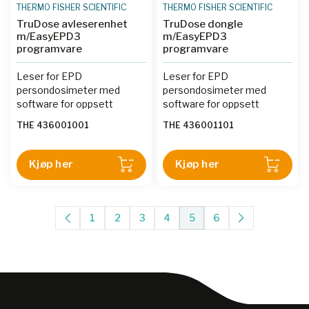
THERMO FISHER SCIENTIFIC
THERMO FISHER SCIENTIFIC
TruDose avleserenhet
TruDose dongle
m/EasyEPD3
m/EasyEPD3
programvare
programvare
Leser for EPD
Leser for EPD
persondosimeter med
persondosimeter med
software for oppsett
software for oppsett
THE 436001001
THE 436001101
Kjøp her
Kjøp her
1
2
3
4
5
6