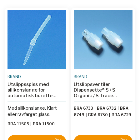
BRAND
BRAND
Utslippsspiss med
Utslippsventiler
silikonslange for
Dispensette® S / S
automatisk burette
Organic / S Trace
Schilling
Analysis
Med silikonslange. Klart
BRA 6733
|
BRA 6732
|
BRA
eller ravfarget glass.
6749
|
BRA 6730
|
BRA 6729
|
BRA 6728
|
BRA 6727
BRA 11505
|
BRA 11500