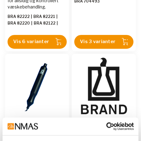
for allsidig og kontrollert
BRA 704493
væskebehandling.
BRA 82222
|
BRA 82221
|
BRA 82220
|
BRA 82122
|
BRA 82121
|
BRA 82120
Vis 6 varianter
Vis 3 varianter
BRAND
BRAND
Verktøy for PCR-lokk
Volumetric flasks,
BLAUBRAND® ETERNA,