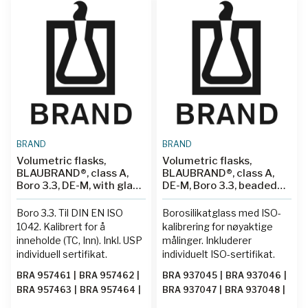
BRAND
BRAND
Volumetric flasks,
Volumetric flasks,
BLAUBRAND®, class A,
BLAUBRAND®, class A,
Boro 3.3, DE-M, with glass
DE-M, Boro 3.3, beaded
stopper, amber, USP
rim, ISO individual
individual certificate
certificate
Boro 3.3. Til DIN EN ISO
Borosilikatglass med ISO-
1042. Kalibrert for å
kalibrering for nøyaktige
inneholde (TC, Inn). Inkl. USP
målinger. Inkluderer
individuell sertifikat.
individuelt ISO-sertifikat.
BRA 957461
|
BRA 957462
|
BRA 937045
|
BRA 937046
|
BRA 957463
|
BRA 957464
|
BRA 937047
|
BRA 937048
|
BRA 957465
|
BRA 957467
|
BRA 937049
|
BRA 937050
|