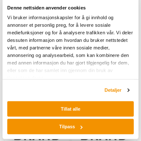
class A, Boro 3.3, DE-M,
Cap-verktøy for å feste og
with PP stopper, USP
Denne nettsiden anvender cookies
fjerne kapsler på PCR-
individual certificate
Boro 3.3. Til DIN EN ISO
plater.
Vi bruker informasjonskapsler for å gi innhold og
1042. Kalibrert til å
annonser et personlig preg, for å levere sosiale
BRA 781419
inneholde (TC, Inn). Inkl. USP
mediefunksjoner og for å analysere trafikken vår. Vi deler
individuell sertifikat.
dessuten informasjon om hvordan du bruker nettstedet
BRA 956841
|
BRA 956847
|
vårt, med partnerne våre innen sosiale medier,
BRA 956849
|
BRA 956850
|
annonsering og analysearbeid, som kan kombinere den
BRA 956851
|
BRA 956852
|
BRA 956853
|
BRA 956854
med annen informasjon du har gjort tilgjengelig for dem,
Kjøp her
Vis 8 varianter
eller som de har samlet inn gjennom din bruk av
tjenestene deres.
Detaljer
Tillat alle
Tilpass