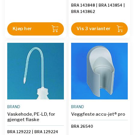
BRA 143848
|
BRA 143854
|
BRA 143862
Kjøp her
Vis 3 varianter
BRAND
BRAND
Vaskehode, PE-LD, for
Veggfeste accu-jet® pro
gjenget flaske
BRA 26540
BRA 129222
|
BRA 129224