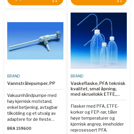
BRAND
BRAND
Vannstrålepumper, PP
Vaskeflaske, PFA teknisk
kvalitet, smal åpning,
med skruelokk ETFE,
Vakuumhåndpumpe med
FEP-slange
høy kjemisk motstand,
Flasker med PFA, ETFE-
enkel betjening, avtagbar
korker og FEP-rør, tåler
tilkobling og et utvalg av
høye temperaturer og
adaptere for de fleste
kjemisk angrep, inneholder
vannkilder.
BRA 159600
reprosessert PFA.