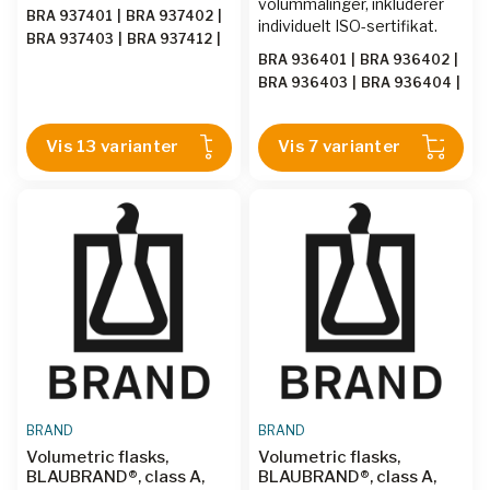
volummålinger, inkluderer
BRA 937401
|
BRA 937402
|
individuelt ISO-sertifikat.
BRA 937403
|
BRA 937412
|
BRA 936401
|
BRA 936402
|
BRA 937413
|
BRA 937404
|
BRA 936403
|
BRA 936404
|
BRA 937405
|
BRA 937406
|
BRA 936406
|
BRA 936407
|
BRA 937407
|
BRA 937408
|
BRA 936408
BRA 937409
|
BRA 937410
|
Vis 13 varianter
Vis 7 varianter
BRA 937411
BRAND
BRAND
Volumetric flasks,
Volumetric flasks,
BLAUBRAND®, class A,
BLAUBRAND®, class A,