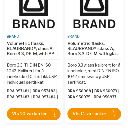
BRAND
BRAND
Volumetric flasks,
Volumetric flasks,
BLAUBRAND®, class A,
BLAUBRAND®, class A,
Boro 3.3, DE-M, with PP
Boro 3.3, DE-M, with glass
stopper, amber, USP
stopper, USP individual
individual certificate
certificate
Boro 3.3. Til DIN EN ISO
Boro 3.3 glass kalibrert for å
1042. Kalibrert for å
inneholde, med DIN EN ISO
inneholde (TC, In). Inkl. USP
1042-samsvar og USP-
individuell sertifikat.
sertifikat.
BRA 957481
|
BRA 957482
|
BRA 956968
|
BRA 956973
|
BRA 957483
|
BRA 957484
|
BRA 956975
|
BRA 956977
|
BRA 957485
|
BRA 957487
|
BRA 956978
|
BRA 956979
|
BRA 957488
|
BRA 957489
|
BRA 956980
|
BRA 956981
|
Vis 10 varianter
Vis 11 varianter
BRA 957490
|
BRA 957491
BRA 956982
|
BRA 956983
|
BRA 956984