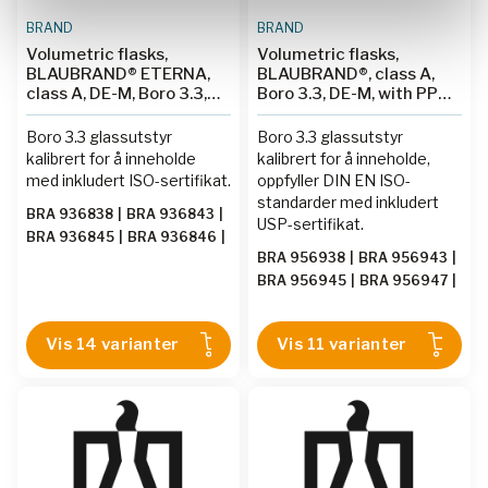
BRAND
BRAND
Volumetric flasks,
Volumetric flasks,
BLAUBRAND® ETERNA,
BLAUBRAND®, class A,
class A, DE-M, Boro 3.3,
Boro 3.3, DE-M, with PP
with PP stopper, ISO
stopper, USP individual
individual certificate
certificate
Boro 3.3 glassutstyr
Boro 3.3 glassutstyr
kalibrert for å inneholde
kalibrert for å inneholde,
med inkludert ISO-sertifikat.
oppfyller DIN EN ISO-
standarder med inkludert
BRA 936838
|
BRA 936843
|
USP-sertifikat.
BRA 936845
|
BRA 936846
|
BRA 956938
|
BRA 956943
|
BRA 936841
|
BRA 936842
|
BRA 956945
|
BRA 956947
|
BRA 936847
|
BRA 936848
|
BRA 956948
|
BRA 956949
|
BRA 936849
|
BRA 936850
|
BRA 956950
|
BRA 956951
|
BRA 936851
|
BRA 936852
|
Vis 14 varianter
Vis 11 varianter
BRA 956952
|
BRA 956953
|
BRA 936853
|
BRA 936854
BRA 956954