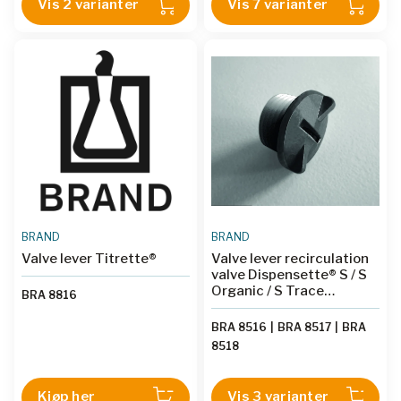
Vis 2 varianter
Vis 7 varianter
BRAND
BRAND
Valve lever Titrette®
Valve lever recirculation
valve Dispensette® S / S
Organic / S Trace
BRA 8816
Analysis
BRA 8516
|
BRA 8517
|
BRA
8518
Kjøp her
Vis 3 varianter