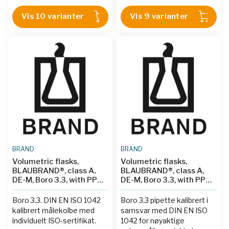
BRA 957468
|
BRA 957469
|
BRA 937051
|
BRA 937052
|
Vis 10 varianter
Vis 9 varianter
BRA 957470
|
BRA 957471
BRA 937053
BRAND
BRAND
Volumetric flasks,
Volumetric flasks,
BLAUBRAND®, class A,
BLAUBRAND®, class A,
DE-M, Boro 3.3, with PP
DE-M, Boro 3.3, with PP
stopper, amber, ISO
stopper, trapezoidal, ISO
individual certificate
individual certificate
Boro 3.3. DIN EN ISO 1042
Boro 3.3 pipette kalibrert i
kalibrert målekolbe med
samsvar med DIN EN ISO
individuelt ISO-sertifikat.
1042 for nøyaktige