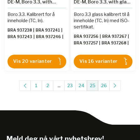
DE-M, Boro 3.3, with
DE-M, Boro 3.3, with glass
PP/PE stopper, ISO
stopper, ISO individual
individual certificate
certificate
Boro 3.3. Kalibrert for å
Boro 3.3 glass kalibrert til å
inneholde (TC, In).
inneholde (TC, In) med ISO-
sertifikat.
BRA 937238
|
BRA 937241
|
BRA 937256
|
BRA 937267
|
BRA 937243
|
BRA 937246
|
BRA 937257
|
BRA 937268
|
BRA 937245
|
BRA 937247
|
BRA 937258
|
BRA 937294
|
BRA 937293
|
BRA 937248
|
BRA 937259
|
BRA 937288
|
BRA 937290
|
BRA 937249
|
Vis 20 varianter
Vis 16 varianter
BRA 937260
|
BRA 937289
|
BRA 937291
|
BRA 937233
|
BRA 937261
|
BRA 937262
|
BRA 937250
|
BRA 937251
|
BRA 937263
|
BRA 937264
|
BRA 937252
|
BRA 937253
|
BRA 937265
|
BRA 937266
BRA 937234
|
BRA 937254
|
1
2
...
23
24
25
26
BRA 937255
|
BRA 937236
Meld deg på vårt nyhetsbrev!