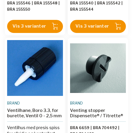
BRA 155546
|
BRA 155548
|
BRA 155540
|
BRA 155542
|
BRA 155550
BRA 155544
Vis 3 varianter
Vis 3 varianter
BRAND
BRAND
Ventilhane, Boro 3.3, for
Venting stopper
burette, Ventil 0 - 2,5 mm
Dispensette® / Titrette®
Ventilhus med presis spiss
BRA 6659
|
BRA 704492
|