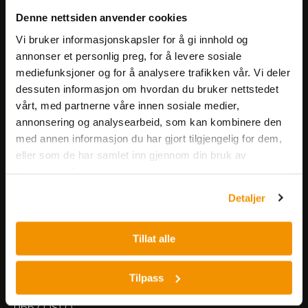
Få informasjon om produkter,
Denne nettsiden anvender cookies
arrangementer og kampanjer.
Vi bruker informasjonskapsler for å gi innhold og
annonser et personlig preg, for å levere sosiale
mediefunksjoner og for å analysere trafikken vår. Vi deler
Meld på nyhetsbrev
dessuten informasjon om hvordan du bruker nettstedet
vårt, med partnerne våre innen sosiale medier,
annonsering og analysearbeid, som kan kombinere den
med annen informasjon du har gjort tilgjengelig for dem,
eller som de har samlet inn gjennom din bruk av
tjenestene deres.
Nerliens Meszansky AS
Detaljer
Besøksadresse:
Tillat alle
Nils Hansens vei 8
0667 OSLO
Lager:
Tilpass
Nils Hansens vei 10
0667 OSLO