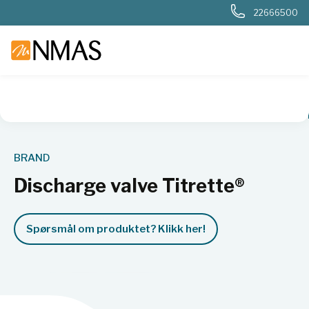
22666500
NMAS hjem
Produkter
Basis labutstyr
Discharge valve T
BRAND
Discharge valve Titrette®
Spørsmål om produktet? Klikk her!