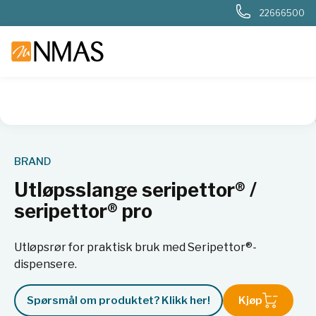
22666500
NMAS hjem
Produkter
Basis labutstyr
Væskehåndtering
BRAND
Utløpsslange seripettor® /
seripettor® pro
Utløpsrør for praktisk bruk med Seripettor®-
dispensere.
Spørsmål om produktet? Klikk her!
Kjøp