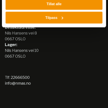
Tillat alle
Nerliens Meszansky AS
Tilpass
Besøksadresse:
Nils Hansens vei 8
0667 OSLO
Lager:
Nils Hansens vei 10
0667 OSLO
Tlf:
22666500
info@nmas.no