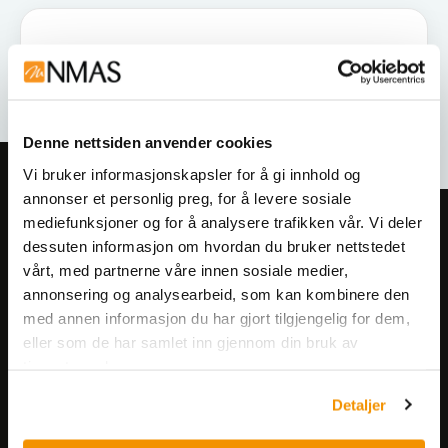
Denne nettsiden anvender cookies
Vi bruker informasjonskapsler for å gi innhold og
annonser et personlig preg, for å levere sosiale
mediefunksjoner og for å analysere trafikken vår. Vi deler
Meld deg på vårt nyhetsbrev!
dessuten informasjon om hvordan du bruker nettstedet
Få informasjon om produkter,
vårt, med partnerne våre innen sosiale medier,
arrangementer og kampanjer.
annonsering og analysearbeid, som kan kombinere den
med annen informasjon du har gjort tilgjengelig for dem,
eller som de har samlet inn gjennom din bruk av
Meld på nyhetsbrev
tjenestene deres.
Detaljer