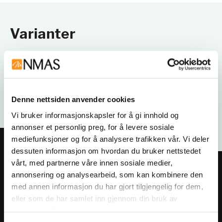
Varianter
Denne nettsiden anvender cookies
Vi bruker informasjonskapsler for å gi innhold og
annonser et personlig preg, for å levere sosiale
mediefunksjoner og for å analysere trafikken vår. Vi deler
dessuten informasjon om hvordan du bruker nettstedet
vårt, med partnerne våre innen sosiale medier,
Meld deg på vårt nyhetsbrev!
annonsering og analysearbeid, som kan kombinere den
Få informasjon om produkter,
med annen informasjon du har gjort tilgjengelig for dem,
eller som de har samlet inn gjennom din bruk av
arrangementer og kampanjer.
tjenestene deres.