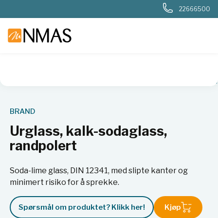
22666500
NMAS hjem
Produkter
Plast og glass i laboratoriet
Flaske
BRAND
Urglass, kalk-sodaglass,
randpolert
Soda-lime glass, DIN 12341, med slipte kanter og
minimert risiko for å sprekke.
Spørsmål om produktet? Klikk her!
Kjøp