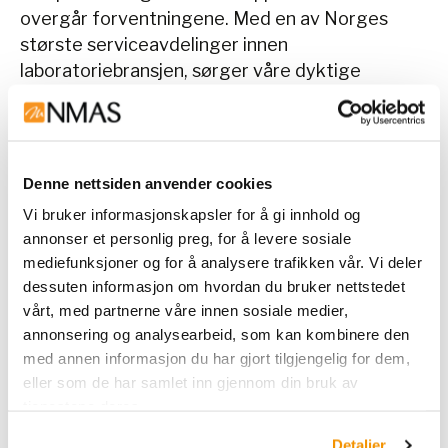
overgår forventningene. Med en av Norges
største serviceavdelinger innen
laboratoriebransjen, sørger våre dyktige
serviceingeniører for rask og pålitelig
oppfølging over hele landet.
Vi tror på
kontinuerlig utvikling
– både for oss
Denne nettsiden anvender cookies
selv og våre kunder. Gjennom kursing, tett
Vi bruker informasjonskapsler for å gi innhold og
oppfølging og ny teknologi bidrar vi til
annonser et personlig preg, for å levere sosiale
innovasjon og gode løsninger for laboratorier
mediefunksjoner og for å analysere trafikken vår. Vi deler
over hele Norge.
dessuten informasjon om hvordan du bruker nettstedet
vårt, med partnerne våre innen sosiale medier,
Fakta om oss:
annonsering og analysearbeid, som kan kombinere den
med annen informasjon du har gjort tilgjengelig for dem,
En av Norges største leverandører av
eller som de har samlet inn gjennom din bruk av
labutstyr
tjenestene deres.
Opprettet i 1917 - en av de meste erfarne
Detaljer