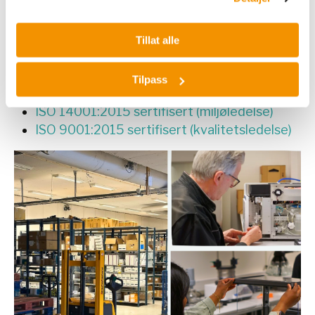
leverandørene
Leverer til alle typer laboratorier
Lager sentralt i Oslo - leverer til hele landet
Tillat alle
Serviceavdeling som leverer lokal service i
hele landet
Tilpass
Eid av norske VIND Industry AS
ISO 14001:2015 sertifisert (miljøledelse)
ISO 9001:2015 sertifisert (kvalitetsledelse)