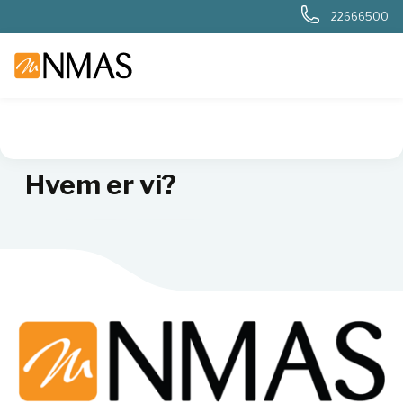
22666500
NMAS hjem
Om NMAS
Om NMAS
Hvem er vi?