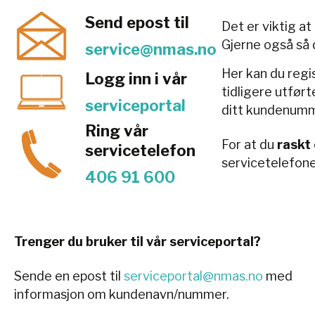
Send epost til
Det er viktig a
Gjerne også så 
service@nmas.no
Her kan du regi
Logg inn i vår
tidligere utfør
serviceportal
ditt kundenumme
Ring vår
For at du
raskt
servicetelefon
servicetelefone
406 91 600
Trenger du bruker til vår serviceportal?
Sende en epost til
serviceportal@nmas.no
med
informasjon om kundenavn/nummer.