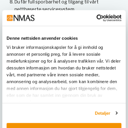
Du får full sporbarhet og tilgang til vårt
nettbaserte servicesystem
Serviceingeniørene våre deltar jevnlig på kurs
hos våre leverandører i tillegg til intern
opplæring
Denne nettsiden anvender cookies
Du kan velge mellom ulike serviceavtaler med
prioritert service og rask responstid
Vi bruker informasjonskapsler for å gi innhold og
annonser et personlig preg, for å levere sosiale
mediefunksjoner og for å analysere trafikken vår. Vi deler
dessuten informasjon om hvordan du bruker nettstedet
vårt, med partnerne våre innen sosiale medier,
annonsering og analysearbeid, som kan kombinere den
med annen informasjon du har gjort tilgjengelig for dem,
eller som de har samlet inn gjennom din bruk av
tjenestene deres.
Detaljer