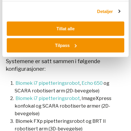
raskt, krever svært lite volum og kan sette opp
Detaljer
komplekse kombinasjonsmatriser. Det gjør den
perfekt for screening av pasientceller». I filmen
til venstre vises
Echo 650
sammen med en
Tillat alle
SCARA robotisert arm.
Tilpass
Systemene er satt sammen i følgende
konfigurasjoner:
Biomek i7 pipetteringsrobot
,
Echo 650
og
SCARA robotisert arm (2D-bevegelse)
Biomek i7 pipetteringsrobot
, ImageXpress
konfokal og SCARA robotiserte armer (2D-
bevegelse)
Biomek FXp pipetteringsrobot og BRT II
robotisert arm (3D-bevegelse)