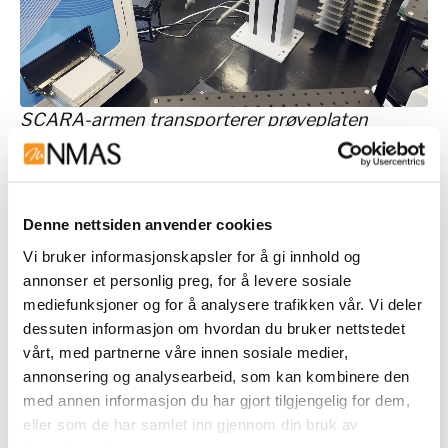
SCARA-armen transporterer prøveplaten
mellom Echo 650 og Plateloc for forsegling.
Automatiseringsløsninger levert
av NMAS og Beckman Coulter
Denne nettsiden anvender cookies
Sintef har investert i tre Biomeksystemer levert
Vi bruker informasjonskapsler for å gi innhold og
av NMAS, i tillegg til at de nylig investerte i
annonser et personlig preg, for å levere sosiale
mediefunksjoner og for å analysere trafikken vår. Vi deler
en
Echo 650
med akustisk dispensering. Om
dessuten informasjon om hvordan du bruker nettstedet
Echo 650
sier Klinkenberg at «den er helt unik i
vårt, med partnerne våre innen sosiale medier,
markedet. Den bruker akustisk dispensering og
annonsering og analysearbeid, som kan kombinere den
doserer ekstremt små volumer kontaktløst, noe
med annen informasjon du har gjort tilgjengelig for dem,
som eliminerer behovet for pipettespisser og
eller som de har samlet inn gjennom din bruk av
fjerner risiko for krysskontaminering. Den jobber
tjenestene deres.