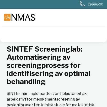
22666500
NMAS hjem
Fagområder
Kundecaser
Sintef kundecase
SINTEF Screeninglab:
Automatisering av
screeningprosess for
identifisering av optimal
behandling
SINTEF har implementert en helautomatisk
arbeidsflyt for medikamentscreening av
pasientprøver i en klinisk studie for metastatisk