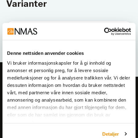
Varianter
Denne nettsiden anvender cookies
Vi bruker informasjonskapsler for å gi innhold og
annonser et personlig preg, for å levere sosiale
mediefunksjoner og for å analysere trafikken vår. Vi deler
dessuten informasjon om hvordan du bruker nettstedet
Meld deg på vårt nyhetsbrev!
vårt, med partnerne våre innen sosiale medier,
Få informasjon om produkter,
annonsering og analysearbeid, som kan kombinere den
arrangementer og kampanjer.
med annen informasjon du har gjort tilgjengelig for dem,
eller som de har samlet inn gjennom din bruk av
tjenestene deres.
Meld på nyhetsbrev
Detaljer