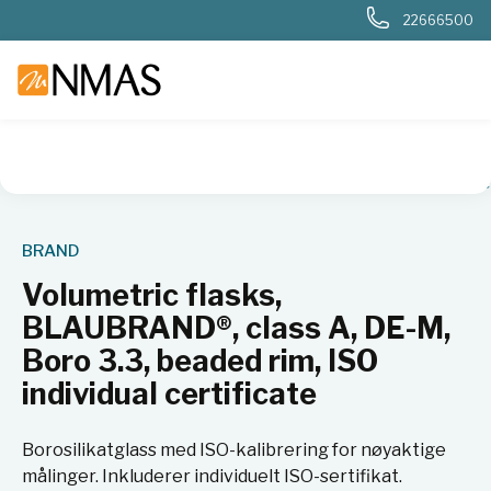
22666500
NMAS hjem
Produkter
Plast og glass i laboratoriet
Flaske
BRAND
Volumetric flasks,
BLAUBRAND®, class A, DE-M,
Boro 3.3, beaded rim, ISO
individual certificate
Borosilikatglass med ISO-kalibrering for nøyaktige
målinger. Inkluderer individuelt ISO-sertifikat.