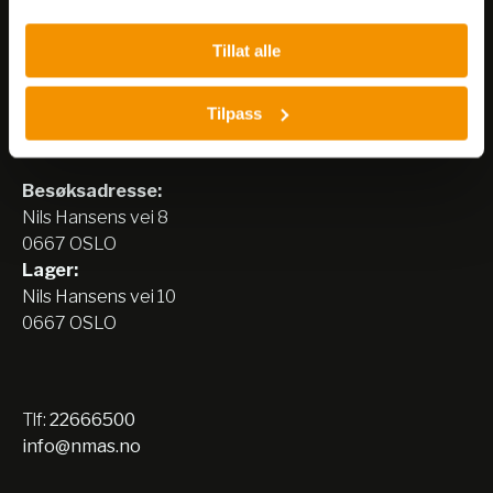
Tillat alle
Tilpass
Nerliens Meszansky AS
Besøksadresse:
Nils Hansens vei 8
0667 OSLO
Lager:
Nils Hansens vei 10
0667 OSLO
Tlf:
22666500
info@nmas.no