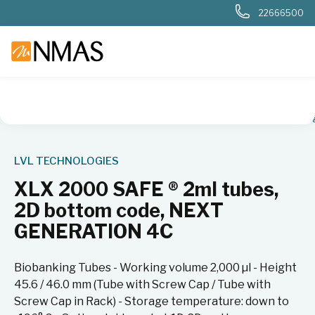
22666500
NMAS hjem
Produkter
Livsvitenskap
Biobank
2D-rør o
LVL TECHNOLOGIES
XLX 2000 SAFE ® 2ml tubes,
2D bottom code, NEXT
GENERATION 4C
Biobanking Tubes - Working volume 2,000 µl - Height
45.6 / 46.0 mm (Tube with Screw Cap / Tube with
Screw Cap in Rack) - Storage temperature: down to