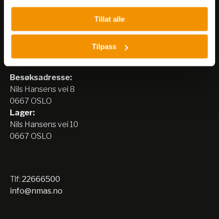
Tillat alle
Tilpass
Nerliens Meszansky AS
Besøksadresse:
Nils Hansens vei 8
0667 OSLO
Lager:
Nils Hansens vei 10
0667 OSLO
Tlf:
22666500
info@nmas.no