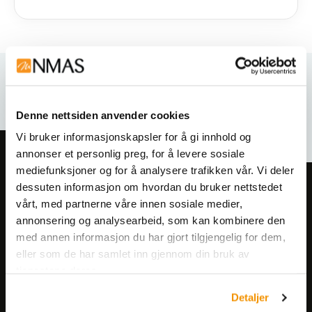
Relaterte produkter
Denne nettsiden anvender cookies
Vi bruker informasjonskapsler for å gi innhold og
annonser et personlig preg, for å levere sosiale
mediefunksjoner og for å analysere trafikken vår. Vi deler
dessuten informasjon om hvordan du bruker nettstedet
Meld deg på vårt nyhetsbrev!
vårt, med partnerne våre innen sosiale medier,
Få informasjon om produkter,
annonsering og analysearbeid, som kan kombinere den
arrangementer og kampanjer.
med annen informasjon du har gjort tilgjengelig for dem,
eller som de har samlet inn gjennom din bruk av
tjenestene deres.
Meld på nyhetsbrev
Detaljer