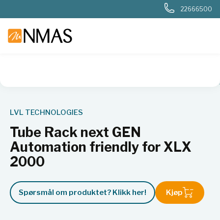
22666500
NMAS hjem
Produkter
Plast og glass i laboratoriet
Rør
LVL TECHNOLOGIES
Tube Rack next GEN
Automation friendly for XLX
2000
Spørsmål om produktet? Klikk her!
Kjøp