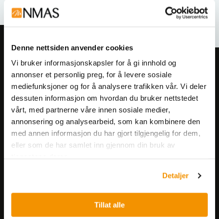
Relaterte produkter
Denne nettsiden anvender cookies
Vi bruker informasjonskapsler for å gi innhold og
Meld deg på vårt nyhetsbrev!
annonser et personlig preg, for å levere sosiale
Få informasjon om produkter,
mediefunksjoner og for å analysere trafikken vår. Vi deler
arrangementer og kampanjer.
dessuten informasjon om hvordan du bruker nettstedet
vårt, med partnerne våre innen sosiale medier,
annonsering og analysearbeid, som kan kombinere den
Meld på nyhetsbrev
med annen informasjon du har gjort tilgjengelig for dem,
eller som de har samlet inn gjennom din bruk av
tjenestene deres.
Detaljer
Tillat alle
Nerliens Meszansky AS