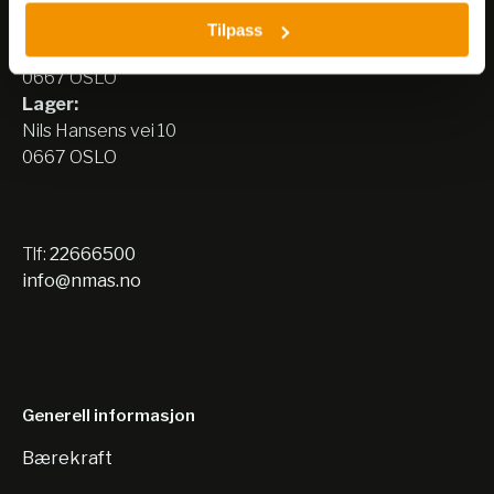
Besøksadresse:
Tilpass
Nils Hansens vei 8
0667 OSLO
Lager:
Nils Hansens vei 10
0667 OSLO
Tlf:
22666500
info@nmas.no
Generell informasjon
Bærekraft