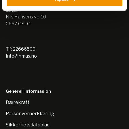
0667 OSLO
Lager:
Nils Hansens vei 10
0667 OSLO
Tlf:
22666500
info@nmas.no
Generell informasjon
Bærekraft
Personvernerklæring
Sikkerhetsdatablad