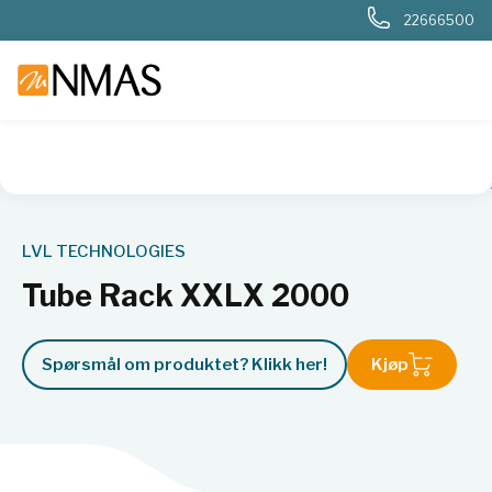
22666500
NMAS hjem
Produkter
Plast og glass i laboratoriet
Rør
LVL TECHNOLOGIES
Tube Rack XXLX 2000
Spørsmål om produktet? Klikk her!
Kjøp