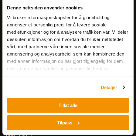
Få informasjon om produkter,
Denne nettsiden anvender cookies
arrangementer og kampanjer.
Vi bruker informasjonskapsler for å gi innhold og
annonser et personlig preg, for å levere sosiale
mediefunksjoner og for å analysere trafikken vår. Vi deler
Meld på nyhetsbrev
dessuten informasjon om hvordan du bruker nettstedet
vårt, med partnerne våre innen sosiale medier,
annonsering og analysearbeid, som kan kombinere den
med annen informasjon du har gjort tilgjengelig for dem,
eller som de har samlet inn gjennom din bruk av
tjenestene deres.
Nerliens Meszansky AS
Detaljer
Besøksadresse:
Tillat alle
Nils Hansens vei 8
0667 OSLO
Lager:
Tilpass
Nils Hansens vei 10
0667 OSLO