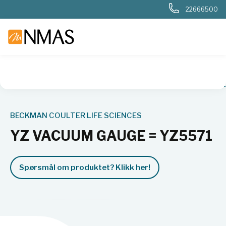
22666500
NMAS hjem
Produkter
Basis labutstyr
Sentrifuger
Sent
BECKMAN COULTER LIFE SCIENCES
YZ VACUUM GAUGE = YZ5571
Spørsmål om produktet? Klikk her!