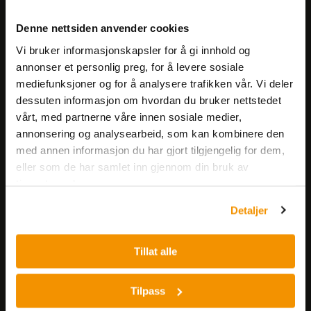
Meld deg på vårt nyhetsbrev!
Denne nettsiden anvender cookies
Få informasjon om produkter,
Vi bruker informasjonskapsler for å gi innhold og
arrangementer og kampanjer.
annonser et personlig preg, for å levere sosiale
mediefunksjoner og for å analysere trafikken vår. Vi deler
Meld på nyhetsbrev
dessuten informasjon om hvordan du bruker nettstedet
vårt, med partnerne våre innen sosiale medier,
annonsering og analysearbeid, som kan kombinere den
med annen informasjon du har gjort tilgjengelig for dem,
eller som de har samlet inn gjennom din bruk av
tjenestene deres.
Detaljer
Nerliens Meszansky AS
Besøksadresse:
Tillat alle
Nils Hansens vei 8
0667 OSLO
Tilpass
Lager: