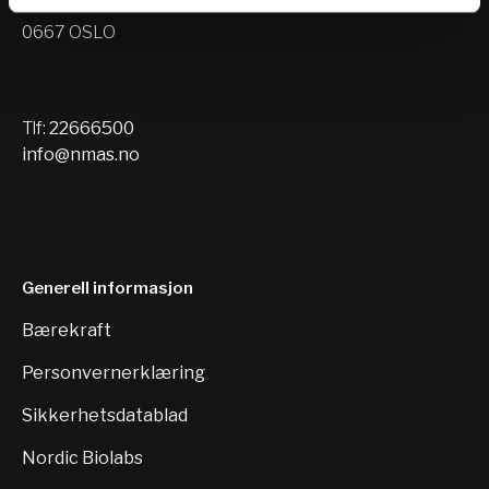
Nils Hansens vei 10
0667 OSLO
Tlf:
22666500
info@nmas.no
Generell informasjon
Bærekraft
Personvernerklæring
Sikkerhetsdatablad
Nordic Biolabs