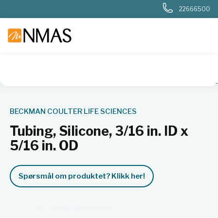
22666500
NMAS hjem
Produkter
Basis labutstyr
Sentrifuger
Sent
BECKMAN COULTER LIFE SCIENCES
Tubing, Silicone, 3/16 in. ID x
5/16 in. OD
Spørsmål om produktet? Klikk her!