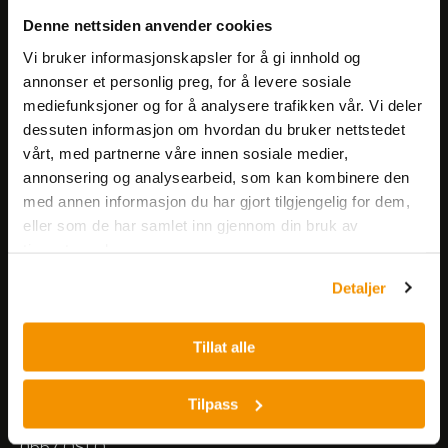
Få informasjon om produkter,
Denne nettsiden anvender cookies
arrangementer og kampanjer.
Vi bruker informasjonskapsler for å gi innhold og
annonser et personlig preg, for å levere sosiale
mediefunksjoner og for å analysere trafikken vår. Vi deler
Meld på nyhetsbrev
dessuten informasjon om hvordan du bruker nettstedet
vårt, med partnerne våre innen sosiale medier,
annonsering og analysearbeid, som kan kombinere den
med annen informasjon du har gjort tilgjengelig for dem,
eller som de har samlet inn gjennom din bruk av
tjenestene deres.
Nerliens Meszansky AS
Detaljer
Besøksadresse:
Tillat alle
Nils Hansens vei 8
0667 OSLO
Lager:
Tilpass
Nils Hansens vei 10
0667 OSLO