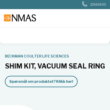
22666500
NMAS hjem
Produkter
Basis labutstyr
Sentrifuger
Sent
BECKMAN COULTER LIFE SCIENCES
SHIM KIT, VACUUM SEAL RING
Spørsmål om produktet? Klikk her!