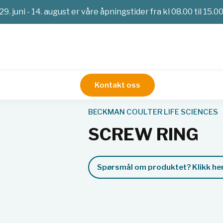
29. juni - 14. august er våre åpningstider fra kl 08.00 til 15.0
Kontakt oss
trifugerør
SCREW RING
BECKMAN COULTER LIFE SCIENCES
SCREW RING
Spørsmål om produktet? Klikk her