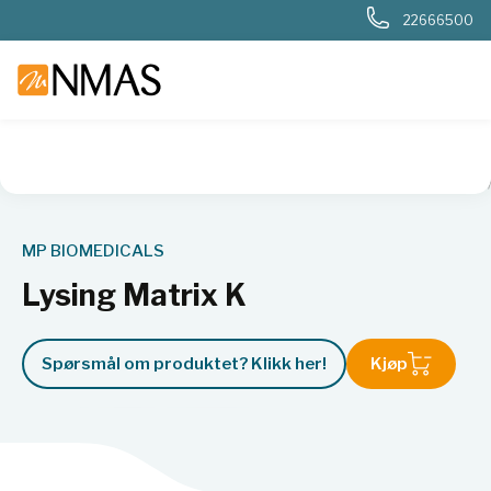
22666500
NMAS hjem
Produkter
Basis labutstyr
Prøvepreparering
MP BIOMEDICALS
Lysing Matrix K
Spørsmål om produktet? Klikk her!
Kjøp