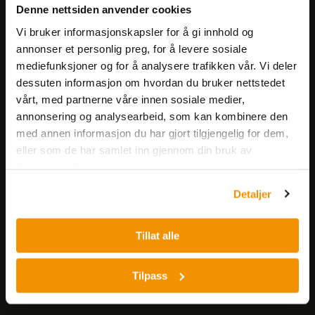
Få informasjon om produkter,
Denne nettsiden anvender cookies
arrangementer og kampanjer.
Vi bruker informasjonskapsler for å gi innhold og
annonser et personlig preg, for å levere sosiale
Meld på nyhetsbrev
mediefunksjoner og for å analysere trafikken vår. Vi deler
dessuten informasjon om hvordan du bruker nettstedet
vårt, med partnerne våre innen sosiale medier,
annonsering og analysearbeid, som kan kombinere den
med annen informasjon du har gjort tilgjengelig for dem,
eller som de har samlet inn gjennom din bruk av
tjenestene deres.
Nerliens Meszansky AS
Detaljer
Besøksadresse:
Nils Hansens vei 8
Tillat alle
0667 OSLO
Lager:
Tilpass
Nils Hansens vei 10
0667 OSLO