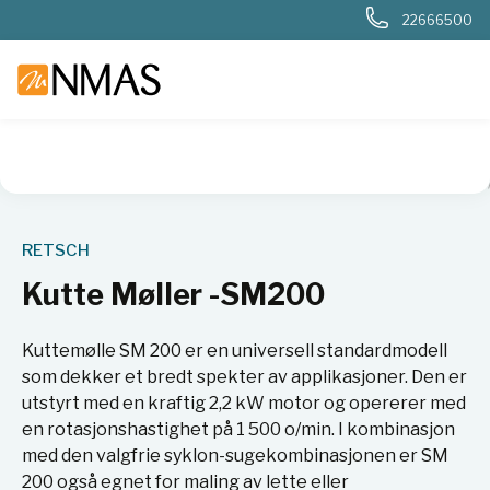
22666500
NMAS hjem
Produkter
Basis labutstyr
Kverner og møller
RETSCH
Kutte Møller -SM200
Kuttemølle SM 200 er en universell standardmodell
som dekker et bredt spekter av applikasjoner. Den er
utstyrt med en kraftig 2,2 kW motor og opererer med
en rotasjonshastighet på 1 500 o/min. I kombinasjon
med den valgfrie syklon-sugekombinasjonen er SM
200 også egnet for maling av lette eller