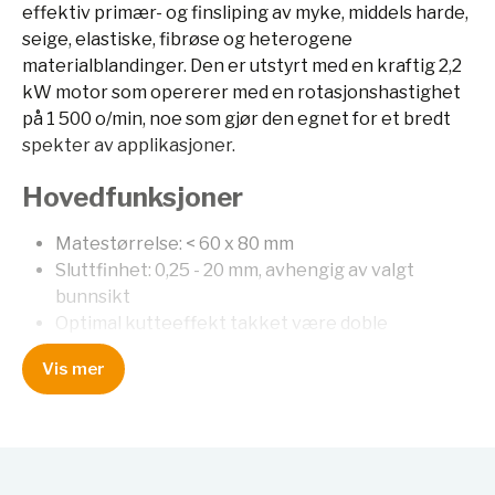
effektiv primær- og finsliping av myke, middels harde,
seige, elastiske, fibrøse og heterogene
materialblandinger. Den er utstyrt med en kraftig 2,2
kW motor som opererer med en rotasjonshastighet
på 1 500 o/min, noe som gjør den egnet for et bredt
spekter av applikasjoner.
Hovedfunksjoner
Matestørrelse: < 60 x 80 mm
Sluttfinhet: 0,25 - 20 mm, avhengig av valgt
bunnsikt
Optimal kutteeffekt takket være doble
kuttestenger
Vis mer
Rask og enkel rengjøring grunnet glatte
overflater, sammenleggbar mater, og push-fit
rotor og sikter
Mulighet for drift med gravitasjonsutløp eller
valgfri syklonenhet