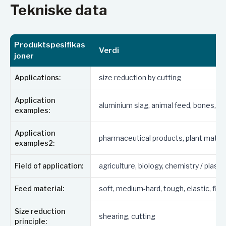
Bredt utvalg av tilbehør, inkludert ulike matere,
Tekniske data
oppsamlingssystemer, rotorer og sikter
Høyeste sikkerhetsstandarder med motorbrems,
sentralt låsesystem og elektronisk
Produktspesifikas
Verdi
sikkerhetssjekk
joner
Bruksområder
Applications:
size reduction by cutting
SM 200 er egnet for en rekke materialer, inkludert:
Application
aluminium slag, animal feed, bones, cab
examples:
Myke materialer
Middels harde materialer
Application
pharmaceutical products, plant materials
Seige og elastiske materialer
examples2:
Fibrøse materialer
Heterogene materialblandinger
Field of application:
agriculture, biology, chemistry / plast
Tilleggsutstyr
Feed material:
soft, medium-hard, tough, elastic, fib
For å tilpasse møllen til spesifikke applikasjoner, er
Size reduction
det tilgjengelig et bredt spekter av tilbehør:
shearing, cutting
principle: