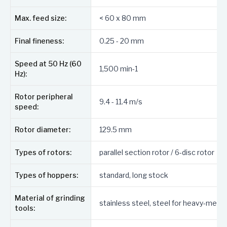
Ulike rotortyper for optimal tilpasning til
Max. feed size:
< 60 x 80 mm
prøvematerialet
Matere designet for universell bruk eller for
Final fineness:
0.25 - 20 mm
lange materialer
Bunnsikter med forskjellige åpninger, laget av
Speed at 50 Hz (60
1,500 min-1
rustfritt eller tungmetallfritt stål
Hz):
Oppsamlingsbeholdere i forskjellige størrelser
Rotor peripheral
for fleksibel prøvehåndtering
9.4 - 11.4 m/s
speed:
Rotor diameter:
129.5 mm
Types of rotors:
parallel section rotor / 6-disc rotor
Types of hoppers:
standard, long stock
Material of grinding
stainless steel, steel for heavy-metal
tools: