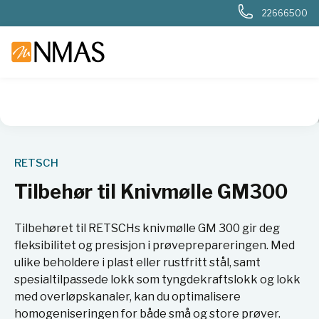
22666500
NMAS hjem
Produkter
Basis labutstyr
Kverner og møller
RETSCH
Tilbehør til Knivmølle GM300
Tilbehøret til RETSCHs knivmølle GM 300 gir deg
fleksibilitet og presisjon i prøveprepareringen. Med
ulike beholdere i plast eller rustfritt stål, samt
spesialtilpassede lokk som tyngdekraftslokk og lokk
med overløpskanaler, kan du optimalisere
homogeniseringen for både små og store prøver.