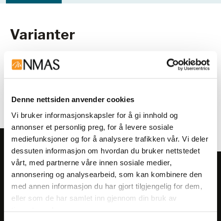
Varianter
Denne nettsiden anvender cookies
Vi bruker informasjonskapsler for å gi innhold og
annonser et personlig preg, for å levere sosiale
mediefunksjoner og for å analysere trafikken vår. Vi deler
dessuten informasjon om hvordan du bruker nettstedet
vårt, med partnerne våre innen sosiale medier,
Meld deg på vårt nyhetsbrev!
annonsering og analysearbeid, som kan kombinere den
Få informasjon om produkter,
med annen informasjon du har gjort tilgjengelig for dem,
eller som de har samlet inn gjennom din bruk av
arrangementer og kampanjer.
tjenestene deres.