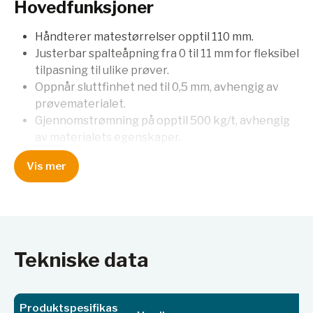
Hovedfunksjoner
Håndterer matestørrelser opptil 110 mm.
Justerbar spalteåpning fra 0 til 11 mm for fleksibel
tilpasning til ulike prøver.
Oppnår sluttfinhet ned til 0,5 mm, avhengig av
prøvematerialet.
Gjennomstrømning på opptil 500 kg/t, avhengig
av materialets egenskaper.
Utskiftbare knuseplater tilgjengelig i ulike
Vis mer
materialer for å unngå kontaminasjon.
Enkel rengjøring med avtakbar matertrakt og
utskiftbare kjever og sliteplater.
Mulighet for både batchvis og kontinuerlig drift.
Tilkobling for støvavsug for et renere
arbeidsmiljø.
Tekniske data
Forlenget levetid ved 180° rotasjon av kjevene.
Bruksområder
Produktspesifikas