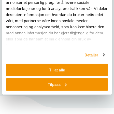
annonser et personlig preg, for å levere sosiale
Material of grinding
Drivkraft: 3 kW
manganese steel, NiHard 4
tools:
mediefunksjoner og for å analysere trafikken vår. Vi deler
Dimensjoner (B x H x D): 900 x 1200 x 750 mm
dessuten informasjon om hvordan du bruker nettstedet
Vekt: ~500 kg
Jaw width:
250 x 130 mm
vårt, med partnerne våre innen sosiale medier,
annonsering og analysearbeid, som kan kombinere den
Gap width setting:
0 - 11 mm
med annen informasjon du har gjort tilgjengelig for dem,
eller som de har samlet inn gjennom din bruk av
Gap width display:
scale
tjenestene deres.
Hinged hopper:
yes
Detaljer
Dust extraction
yes
unit:
Tillat alle
Central lubrication:
no
Tilpass