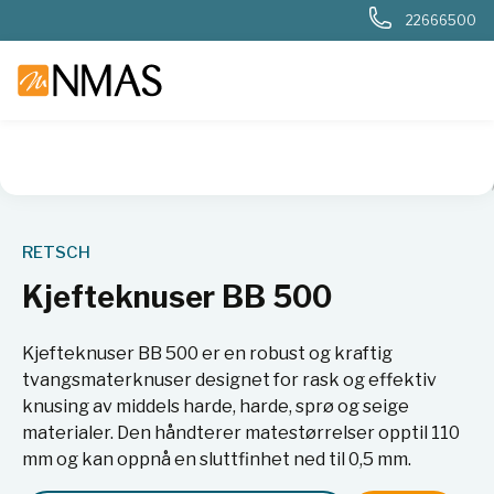
22666500
NMAS hjem
Produkter
Basis labutstyr
Kverner og møller
RETSCH
Kjefteknuser BB 500
Kjefteknuser BB 500 er en robust og kraftig
tvangsmaterknuser designet for rask og effektiv
knusing av middels harde, harde, sprø og seige
materialer. Den håndterer matestørrelser opptil 110
mm og kan oppnå en sluttfinhet ned til 0,5 mm.