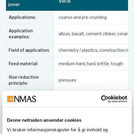
Verdi
joner
BB 500 er egnet for en rekke bruksområder,
inkludert:
Applications:
coarse and pre-crushing
Kjemi og plast
Application
Byggematerialer
alloys, basalt, cement clinker, ceramics
examples:
Miljø og gjenvinning
Geologi og metallurgi
Field of application:
chemistry / plastics, construction mat
Glass og keramikk
Feed material:
medium-hard, hard, brittle, tough
Tekniske spesifikasjoner
Size reduction
Matestørrelse: < 110 mm
pressure
principle:
Sluttfinhet: < 0,5 mm
Justerbar spalteåpning: 0 - 11 mm
Max. feed size:
< 110 mm
Gjennomstrømning: opptil 500 kg/t
Materiale i maleverktøyet: manganstål, rustfritt
Final fineness:
90% < 0.5 mm
stål, wolframkarbid, stål for tungmetallfri maling
Denne nettsiden anvender cookies
Kjeftvidde: 110 mm
Throughput:
500 kg/h
Vi bruker informasjonskapsler for å gi innhold og
Oppsamlingsbeholder: 15 liter