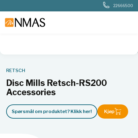
22666500
NMAS hjem
Produkter
Basis labutstyr
Kverner og møller
RETSCH
Disc Mills Retsch-RS200
Accessories
Spørsmål om produktet? Klikk her!
Kjøp