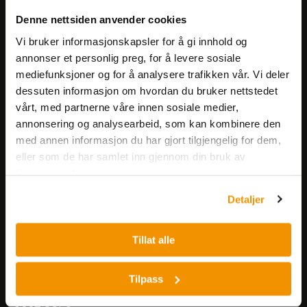
Meld deg på vårt nyhetsbrev!
Denne nettsiden anvender cookies
Få informasjon om produkter,
arrangementer og kampanjer.
Vi bruker informasjonskapsler for å gi innhold og
annonser et personlig preg, for å levere sosiale
mediefunksjoner og for å analysere trafikken vår. Vi deler
Meld på nyhetsbrev
dessuten informasjon om hvordan du bruker nettstedet
vårt, med partnerne våre innen sosiale medier,
annonsering og analysearbeid, som kan kombinere den
med annen informasjon du har gjort tilgjengelig for dem,
eller som de har samlet inn gjennom din bruk av
tjenestene deres.
Nerliens Meszansky AS
Detaljer
Besøksadresse:
Tillat alle
Nils Hansens vei 8
0667 OSLO
Lager:
Tilpass
Nils Hansens vei 10