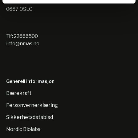
Nils Hansens vei 10
0667 OSLO
Tlf:
22666500
info@nmas.no
Generell informasjon
Bærekraft
Personvernerklæring
Sikkerhetsdatablad
Nordic Biolabs