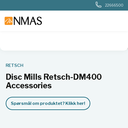
22666500
NMAS hjem
Produkter
Basis labutstyr
Kverner og møller
RETSCH
Disc Mills Retsch-DM400
Accessories
Spørsmål om produktet? Klikk her!