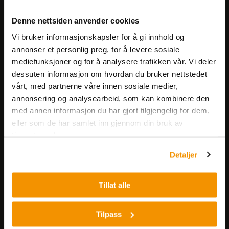
Meld deg på vårt nyhetsbrev!
Denne nettsiden anvender cookies
Få informasjon om produkter,
Vi bruker informasjonskapsler for å gi innhold og
arrangementer og kampanjer.
annonser et personlig preg, for å levere sosiale
mediefunksjoner og for å analysere trafikken vår. Vi deler
Meld på nyhetsbrev
dessuten informasjon om hvordan du bruker nettstedet
vårt, med partnerne våre innen sosiale medier,
annonsering og analysearbeid, som kan kombinere den
med annen informasjon du har gjort tilgjengelig for dem,
eller som de har samlet inn gjennom din bruk av
tjenestene deres.
Detaljer
Nerliens Meszansky AS
Besøksadresse:
Tillat alle
Nils Hansens vei 8
0667 OSLO
Tilpass
Lager: