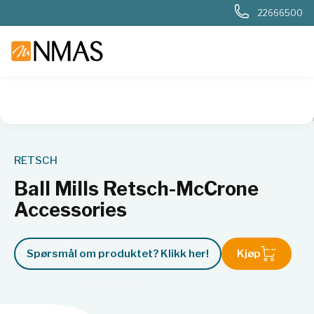
22666500
NMAS hjem
Produkter
Basis labutstyr
Kverner og møller
RETSCH
Ball Mills Retsch-McCrone
Accessories
Spørsmål om produktet? Klikk her!
Kjøp