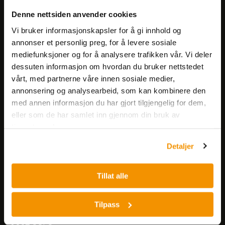
Meld deg på vårt nyhetsbrev!
Denne nettsiden anvender cookies
Få informasjon om produkter,
arrangementer og kampanjer.
Vi bruker informasjonskapsler for å gi innhold og
annonser et personlig preg, for å levere sosiale
mediefunksjoner og for å analysere trafikken vår. Vi deler
Meld på nyhetsbrev
dessuten informasjon om hvordan du bruker nettstedet
vårt, med partnerne våre innen sosiale medier,
annonsering og analysearbeid, som kan kombinere den
med annen informasjon du har gjort tilgjengelig for dem,
eller som de har samlet inn gjennom din bruk av
tjenestene deres.
Nerliens Meszansky AS
Detaljer
Besøksadresse:
Tillat alle
Nils Hansens vei 8
0667 OSLO
Lager:
Tilpass
Nils Hansens vei 10