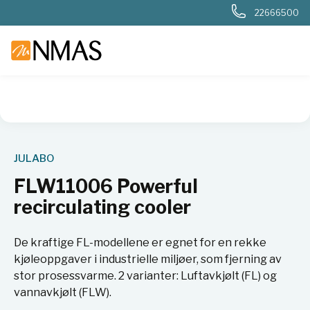
22666500
NMAS hjem
Produkter
Basis labutstyr
Generelt labutstyr
JULABO
FLW11006 Powerful
recirculating cooler
De kraftige FL-modellene er egnet for en rekke
kjøleoppgaver i industrielle miljøer, som fjerning av
stor prosessvarme. 2 varianter: Luftavkjølt (FL) og
vannavkjølt (FLW).