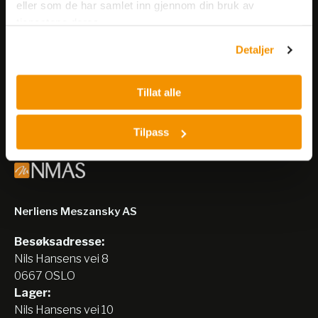
eller som de har samlet inn gjennom din bruk av
Meld deg på vårt nyhetsbrev!
tjenestene deres.
Få informasjon om produkter,
arrangementer og kampanjer.
Detaljer
Meld på nyhetsbrev
Tillat alle
Tilpass
Nerliens Meszansky AS
Besøksadresse:
Nils Hansens vei 8
0667 OSLO
Lager:
Nils Hansens vei 10