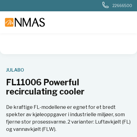
22666500
NMAS hjem
Produkter
Basis labutstyr
Generelt labutstyr
JULABO
FL11006 Powerful
recirculating cooler
De kraftige FL-modellene er egnet for et bredt
spekter av kjøleoppgaver i industrielle miljøer, som
fjerne stor prosessvarme. 2 varianter: Luftavkjølt (FL)
og vannavkjølt (FLW).