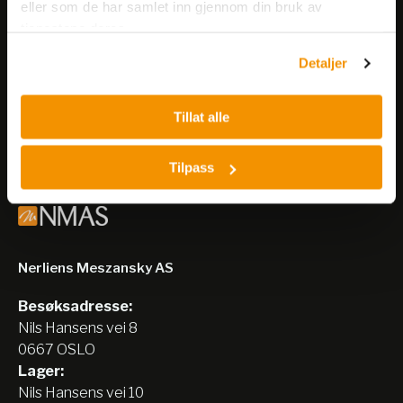
eller som de har samlet inn gjennom din bruk av
Meld deg på vårt nyhetsbrev!
tjenestene deres.
Få informasjon om produkter,
arrangementer og kampanjer.
Detaljer
Meld på nyhetsbrev
Tillat alle
Tilpass
Nerliens Meszansky AS
Besøksadresse:
Nils Hansens vei 8
0667 OSLO
Lager:
Nils Hansens vei 10