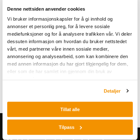
wrongdoing affecting people, our organisation,
Denne nettsiden anvender cookies
society or the environment. Please send your
Vi bruker informasjonskapsler for å gi innhold og
message securely here:
annonser et personlig preg, for å levere sosiale
https://report.whistleb.com/en/vindgroup
.
mediefunksjoner og for å analysere trafikken vår. Vi deler
dessuten informasjon om hvordan du bruker nettstedet
More information about the whistleblowing
vårt, med partnerne våre innen sosiale medier,
service can be found at the web address above.
annonsering og analysearbeid, som kan kombinere den
The service is managed by an impartial, external
med annen informasjon du har gjort tilgjengelig for dem,
party, WhistleB Whistleblowing Centre. You can
eller som de har samlet inn gjennom din bruk av
read more about
WhistleB Whistleblowing
tjenestene deres.
Centre here
.
Detaljer
Tillat alle
Tilpass