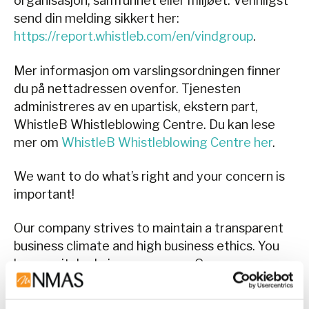
organisasjon, samfunnet eller miljøet. Vennligst
send din melding sikkert her:
https://report.whistleb.com/en/vindgroup
.
Mer informasjon om varslingsordningen finner
du på nettadressen ovenfor. Tjenesten
administreres av en upartisk, ekstern part,
WhistleB Whistleblowing Centre. Du kan lese
mer om
WhistleB Whistleblowing Centre her
.
We want to do what’s right and your concern is
important!
Our company strives to maintain a transparent
business climate and high business ethics. You
have a vital role in our success. Our
whistleblowing service allows you to
anonymously sound the alarm if you suspect