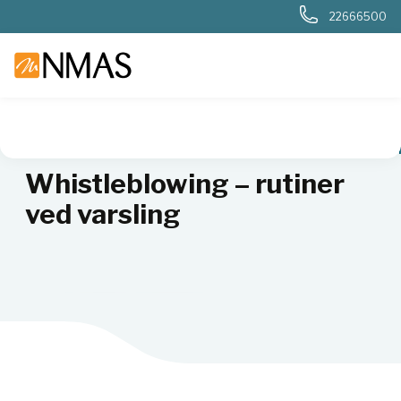
22666500
NMAS hjem
Om NMAS
Bærekraft
Whistleblowing – ruti
Whistleblowing – rutiner
ved varsling