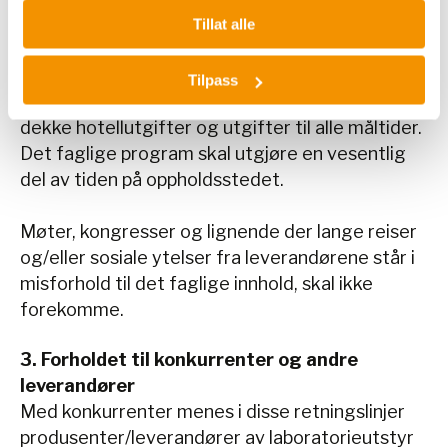
Ved reiser som naturlig inngår i
Tillat alle
informasjonssamarbeidet mellom leverandør og
fagpersonell, kan leverandøren dekke
Tilpass
reiseutgifter tur/retur. Leverandøren kan også
dekke hotellutgifter og utgifter til alle måltider.
Det faglige program skal utgjøre en vesentlig
del av tiden på oppholdsstedet.
Møter, kongresser og lignende der lange reiser
og/eller sosiale ytelser fra leverandørene står i
misforhold til det faglige innhold, skal ikke
forekomme.
3. Forholdet til konkurrenter og andre
leverandører
Med konkurrenter menes i disse retningslinjer
produsenter/leverandører av laboratorieutstyr