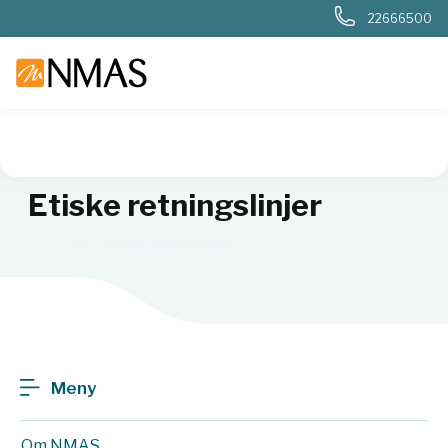
22666500
NMAS hjem
Om NMAS
Bærekraft
Etiske retningslinjer
Etiske retningslinjer
Meny
Om NMAS