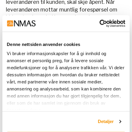
leverandøren til kunden, skal skje åpent. Når
leverandøren mottar muntlig forespørsel om
bidrag/ytelser, skal leverandøren be om at
henvendelsen skjer skriftlig.
2.4 Informasjonsmøter, seminarer, middager
Denne nettsiden anvender cookies
Godt fungerende næringsliv, helsevesen,
Vi bruker informasjonskapsler for å gi innhold og
forskning m.m. er avhengig av faglig
annonser et personlig preg, for å levere sosiale
informasjon om de varer og tjenester som er
mediefunksjoner og for å analysere trafikken vår. Vi deler
tilgjengelig og utstyr som benyttes. Det er
dessuten informasjon om hvordan du bruker nettstedet
derfor svært viktig at leverandørene får
vårt, med partnerne våre innen sosiale medier,
anledning til å informere om sine produkter. For
annonsering og analysearbeid, som kan kombinere den
arrangementer i regi av leverandøren gjelder
med annen informasjon du har gjort tilgjengelig for dem,
følgende: Invitasjon av fagpersonell skal skje
eller som de har samlet inn gjennom din bruk av
skriftlig. Det forutsettes at det er samsvar
tjenestene deres.
mellom arrangementets kostnader og det
Detaljer
faglige innhold.