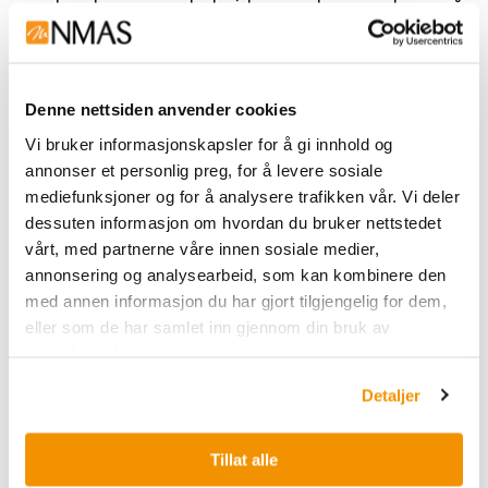
Involverer medarbeidere og leverandører på
en måte som sikrer forståelse og
engasjement for gjennomføring av
kvalitetsarbeidet.
Denne nettsiden anvender cookies
Vi bruker informasjonskapsler for å gi innhold og
Nerliens Meszansky AS har
annonser et personlig preg, for å levere sosiale
medarbeidere som
mediefunksjoner og for å analysere trafikken vår. Vi deler
dessuten informasjon om hvordan du bruker nettstedet
Er kjent med, forstår og identifiserer seg
vårt, med partnerne våre innen sosiale medier,
med vår kvalitetspolicy
annonsering og analysearbeid, som kan kombinere den
Er kjent med, forstår og identifiserer seg
med annen informasjon du har gjort tilgjengelig for dem,
med våre mål
eller som de har samlet inn gjennom din bruk av
tjenestene deres.
Tar ansvar for kvalitet på eget arbeid,
reagerer på avvik og tar initiativ til
Detaljer
forbedringer
Tillat alle
ISO 9001:2015 sertifikat