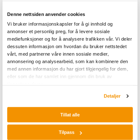
Denne nettsiden anvender cookies
Vi bruker informasjonskapsler for å gi innhold og
Her finner du et utvalg av
annonser et personlig preg, for å levere sosiale
partikkelstørrelse- og
mediefunksjoner og for å analysere trafikken vår. Vi deler
formanalysatorer fra Microtrac
dessuten informasjon om hvordan du bruker nettstedet
vårt, med partnerne våre innen sosiale medier,
Microtrac er en global aktør innen
annonsering og analysearbeid, som kan kombinere den
partikkelkarakterisering, kjent for sine
med annen informasjon du har gjort tilgjengelig for dem,
avanserte løsninger innen måling av
eller som de har samlet inn gjennom din bruk av
partikkelstørrelse, form og distribusjon.
tjenestene deres.
Selskapet tilbyr innovative instrumenter basert
Detaljer
på teknologier som dynamisk lysspredning,
bildeanalyse og laserbasert partikkelmåling
Tillat alle
Tilpass