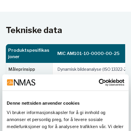
Tekniske data
Produktspesifikas
MIC AM101-10-0000-00-25
joner
Måleprinsipp
Dynamisk bildeanalyse (ISO 13322-2 &
Måleområde
160 µm – 135 mm
Måleparametere
Patentert 3D-måling i henhold til ISO 
Denne nettsiden anvender cookies
Målehastighet
> 100 bilder/s
Vi bruker informasjonskapsler for å gi innhold og
annonser et personlig preg, for å levere sosiale
Skaleringsfaktor
160 µm/piksel
mediefunksjoner og for å analysere trafikken vår. Vi deler
(µm/piksel)