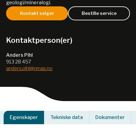
geologi/mineralogi.
Kontakt selger
Bestille service
Kontaktperson(er)
Anders Pihl
913 28 457
anders.pihl@nmas.no
Egenskaper
Tekniske data
Dokumenter