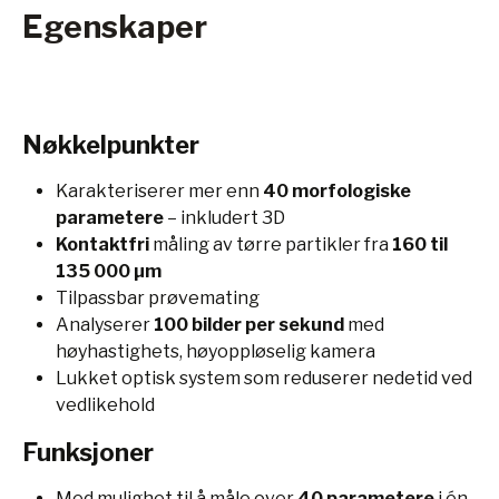
Egenskaper
Nøkkelpunkter
Karakteriserer mer enn
40 morfologiske
parametere
– inkludert 3D
Kontaktfri
måling av tørre partikler fra
160 til
135 000 µm
Tilpassbar prøvemating
Analyserer
100 bilder per sekund
med
høyhastighets, høyoppløselig kamera
Lukket optisk system som reduserer nedetid ved
vedlikehold
Funksjoner
Med mulighet til å måle over
40 parametere
i én