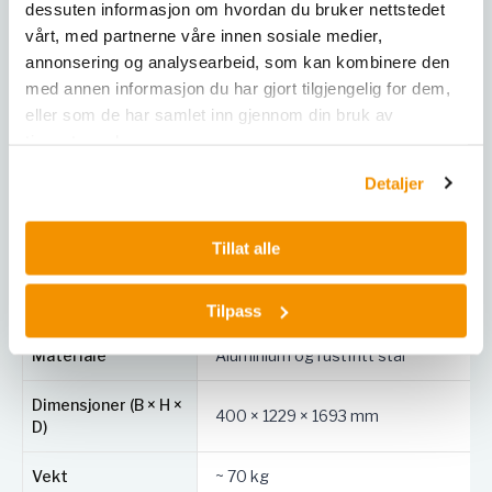
dessuten informasjon om hvordan du bruker nettstedet
vårt, med partnerne våre innen sosiale medier,
2560 × 2048 piksler, 62 fps ved maks
Kamerasensor
oppløsning
annonsering og analysearbeid, som kan kombinere den
med annen informasjon du har gjort tilgjengelig for dem,
Lyskilde
Stroboskopisk lys
eller som de har samlet inn gjennom din bruk av
tjenestene deres.
Elektrisk tilkobling
110–230 V / 50–60 Hz
Detaljer
Strømforbruk
Ca. < 100 W
Tillat alle
Prøvemengde
> 2 kg (avhengig av applikasjon)
Måletid
~ 1–5 minutter (avhengig av applikasjo
Tilpass
Materiale
Aluminium og rustfritt stål
Dimensjoner (B × H ×
400 × 1229 × 1693 mm
D)
Vekt
~ 70 kg