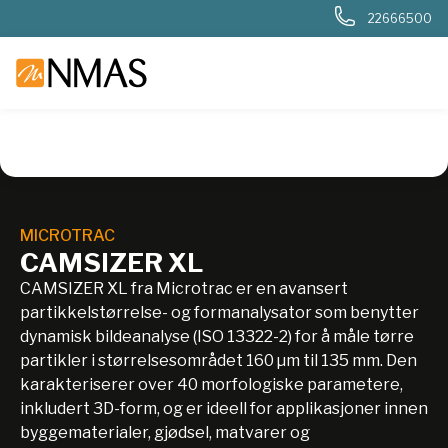
22666500
NMAS hjem
Produkter
Kjemi og industri
Partikkelanalyse
MICROTRAC
CAMSIZER XL
CAMSIZER XL fra Microtrac er en avansert
partikkelstørrelse- og formanalysator som benytter
dynamisk bildeanalyse (ISO 13322-2) for å måle tørre
partikler i størrelsesområdet 160 µm til 135 mm. Den
karakteriserer over 40 morfologiske parametere,
inkludert 3D-form, og er ideell for applikasjoner innen
byggematerialer, gjødsel, matvarer og