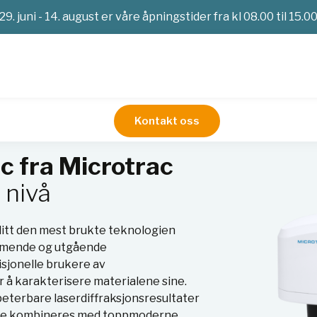
29. juni - 14. august er våre åpningstider fra kl 08.00 til 15.0
Kontakt oss
til neste nivå
c fra Microtrac
 nivå
blitt den mest brukte teknologien
ommende og utgående
isjonelle brukere av
 å karakterisere materialene sine.
peterbare laserdiffraksjonsresultater
dette kombineres med toppmoderne