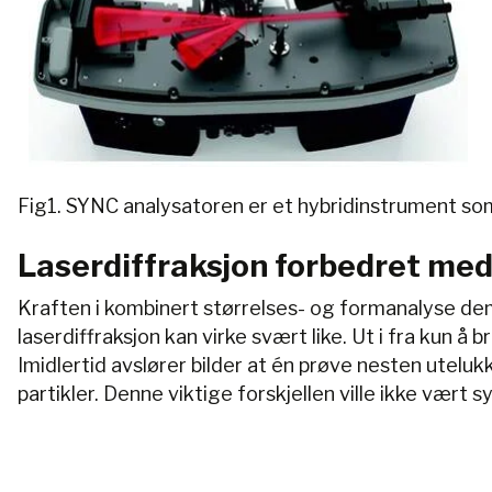
Fig1. SYNC analysatoren er et hybridinstrument so
Laserdiffraksjon forbedret me
Kraften i kombinert størrelses- og formanalyse de
laserdiffraksjon kan virke svært like. Ut i fra kun
Imidlertid avslører bilder at én prøve nesten utel
partikler. Denne viktige forskjellen ville ikke vært s