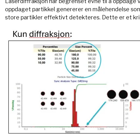
Laserdiffraksjon har begrenset evne til å oppdage v
oppdaget partikkel genererer en målehendelse som i
store partikler effektivt detekteres. Dette er et kr