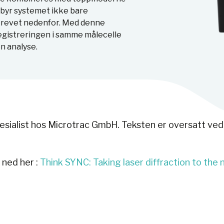
lbyr systemet ikke bare
krevet nedenfor. Med denne
egistreringen i samme målecelle
n analyse.
spesialist hos Microtrac GmbH. Teksten er oversatt ved
 ned her :
Think SYNC: Taking laser diffraction to the 