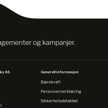
angementer og kampanjer.
sky AS
Generell informasjon
Bærekraft
8
Personvernerklæring
Sikkerhetsdatablad
10