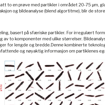
tilsatt to en prøve med partikler i området 20-75 μm, g
ksjon og bildeanalyse (blend algortitme), blir de store
ling, basert på sfæriske partikler. For irregulært for
ng av to komponenter med ulike størrelser. Bildeanalys
inger for lengde og bredde.Denne kombinerte teknolog
omfattende og nøyaktig informasjon om partiklenes e