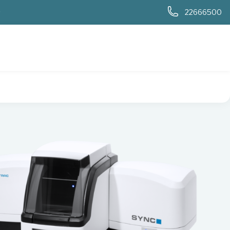
0
22666500