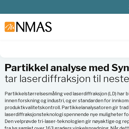
NMAS hjem
Nyheter og artikler
Sync- Tar laserdiffraksjon 
Partikkel analyse med Syn
tar laserdiffraksjon til neste
Partikkelstørrelsesmåling ved laserdiffraksjon (LD) har 
innen forskning og industri, og er standarden for innk
produktkvalitetskontroll. Partikkelanalysatoren gir trad
laserdiffraksjonsteknologi spennende nye muligheter for
Den velprøvde tri-laser-teknologien gir nøyaktige og re
fra lys samlet over 163 graders vinkelspredning. Når 