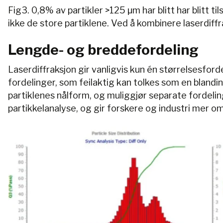
Fig3. 0,8% av partikler >125 μm har blitt har blitt 
ikke de store partiklene. Ved å kombinere laserdiffra
Lengde- og breddefordeling
Laserdiffraksjon gir vanligvis kun én størrelsesforde
fordelinger, som feilaktig kan tolkes som en blandi
partiklenes nålform, og muliggjør separate fordel
partikkelanalyse, og gir forskere og industri mer 