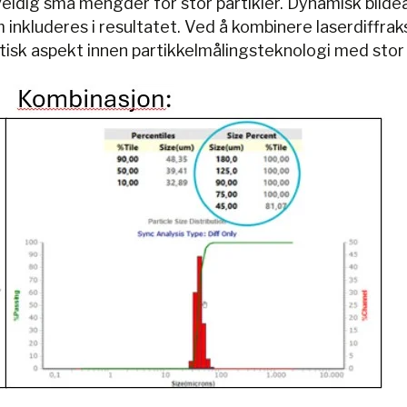
eldig små mengder for stor partikler. Dynamisk bilde
nkluderes i resultatet. Ved å kombinere laserdiffrak
itisk aspekt innen partikkelmålingsteknologi med stor 