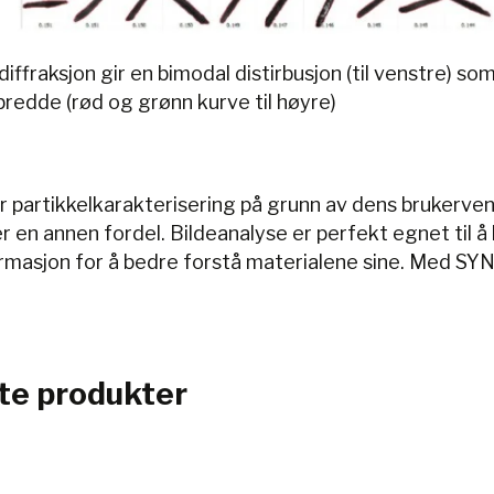
iffraksjon gir en bimodal distirbusjon (til venstre) s
bredde (rød og grønn kurve til høyre)
partikkelkarakterisering på grunn av dens brukervennl
 en annen fordel. Bildeanalyse er perfekt egnet til å
formasjon for å bedre forstå materialene sine. Med SY
rte produkter