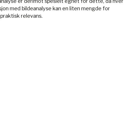
analyse er derimot spesielt egnet for dette, da hver
sjon med bildeanalyse kan en liten mengde for
praktisk relevans.