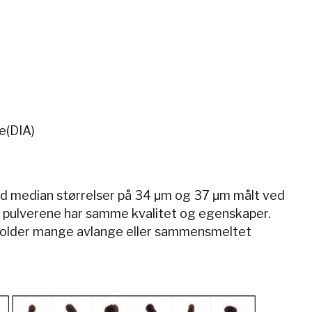
e(DIA)
med median størrelser på 34 μm og 37 μm målt ved
 to pulverene har samme kvalitet og egenskaper.
neholder mange avlange eller sammensmeltet