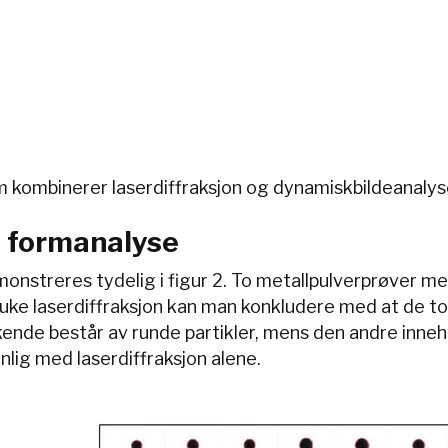
m kombinerer laserdiffraksjon og dynamiskbildeanalys
d formanalyse
monstreres tydelig i figur 2. To metallpulverprøver 
 å bruke laserdiffraksjon kan man konkludere med at de
ukkende består av runde partikler, mens den andre in
ynlig med laserdiffraksjon alene.