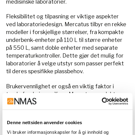
medisinske laboratorier.
Fleksibilitet og tilpasning er viktige aspekter
ved laboratoriedesign. Mercatus tilbyr en rekke
modeller i forskjellige størrelser, fra kompakte
underbenk-enheter på 110 L til større enheter
på 550 L, samt doble enheter med separate
temperaturkontroller. Dette gjør det mulig for
laboratorier å velge utstyr som passer perfekt
til deres spesifikke plassbehov.
Brukervennlighet er også en viktig faktor i
travle forskningsmiljøer. Mercatus-produkter er
designet med intuitive menyer og klare
displayer, noe som gjør dem enkle å bruke og
reduserer risikoen for feil. Tilleggsfunksjoner
Denne nettsiden anvender cookies
som pedalåpnere og ulike hylletyper øker
Vi bruker informasjonskapsler for å gi innhold og
brukervennligheten ytterligere.