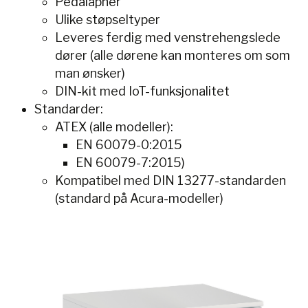
Pedalåpner
Ulike støpseltyper
Leveres ferdig med venstrehengslede
dører (alle dørene kan monteres om som
man ønsker)
DIN-kit med IoT-funksjonalitet
Standarder:
ATEX (alle modeller):
EN 60079-0:2015
EN 60079-7:2015)
Kompatibel med DIN 13277-standarden
(standard på Acura-modeller)