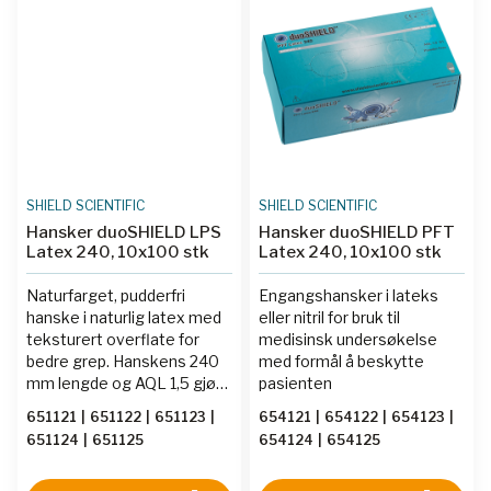
SHIELD SCIENTIFIC
SHIELD SCIENTIFIC
Hansker duoSHIELD LPS
Hansker duoSHIELD PFT
Latex 240, 10x100 stk
Latex 240, 10x100 stk
Naturfarget, pudderfri
Engangshansker i lateks
hanske i naturlig latex med
eller nitril for bruk til
teksturert overflate for
medisinsk undersøkelse
bedre grep. Hanskens 240
med formål å beskytte
mm lengde og AQL 1,5 gjør
pasienten
den godt egnet til
651121
|
651122
|
651123
|
654121
|
654122
|
654123
|
medisinsk undersøkelse og
651124
|
651125
654124
|
654125
daglig laboratoriearbeid.
Tekstureringen gir ekstra