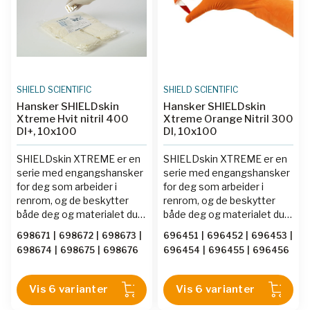
flere ganger. Nivået for
flere ganger. Nivået for
antall partikler er oppgitt for
antall partikler er oppgitt for
hver enkelt hansketype.
hver enkelt hansketype.
SHIELD SCIENTIFIC
SHIELD SCIENTIFIC
Hansker SHIELDskin
Hansker SHIELDskin
Xtreme Hvit nitril 400
Xtreme Orange Nitril 300
DI+, 10x100
DI, 10x100
SHIELDskin XTREME er en
SHIELDskin XTREME er en
serie med engangshansker
serie med engangshansker
for deg som arbeider i
for deg som arbeider i
renrom, og de beskytter
renrom, og de beskytter
både deg og materialet du
både deg og materialet du
jobber med. Vanlige
jobber med. Vanlige
698671
|
698672
|
698673
|
696451
|
696452
|
696453
|
laboratorie- og
laboratorie- og
698674
|
698675
|
698676
696454
|
696455
|
696456
engangshansker inneholder
engangshansker inneholder
partikler som vil bli frigjort i
partikler som vil bli frigjort i
rommet, og partikler er å
rommet, og partikler er å
Vis 6 varianter
Vis 6 varianter
betrakte som en uønsket
betrakte som en uønsket