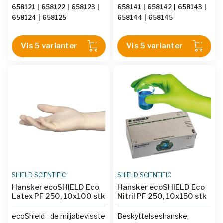
hanskebehov. Med 240 mm
og underarm er nødvendig.
658121
|
658122
|
658123
|
658141
|
658142
|
658143
|
lengde er den godt egnet til
Egnet til medisinsk
658124
|
658125
658144
|
658145
medisinsk undersøkelse og
undersøkelse og
daglig bruk.
laboratorieoppgaver der
Volumforpakningen gir god
standard 240 mm hanske
Vis 5 varianter
Vis 5 varianter
pris per hanske uten å gå på
ikke gir tilstrekkelig
kompromiss med
rekkevidde. Et trygt valg for
beskyttelse.
alle brukere, uavhengig av
latekssensitivitet.
SHIELD SCIENTIFIC
SHIELD SCIENTIFIC
Hansker ecoSHIELD Eco
Hansker ecoSHIELD Eco
Latex PF 250, 10x100 stk
Nitril PF 250, 10x150 stk
ecoShield - de miljøbevisste
Beskyttelseshanske,