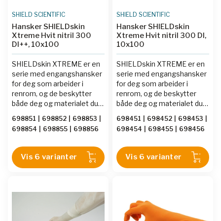
SHIELD SCIENTIFIC
SHIELD SCIENTIFIC
Hansker SHIELDskin
Hansker SHIELDskin
Xtreme Hvit nitril 300
Xtreme Hvit nitril 300 DI,
DI++, 10x100
10x100
SHIELDskin XTREME er en
SHIELDskin XTREME er en
serie med engangshansker
serie med engangshansker
for deg som arbeider i
for deg som arbeider i
renrom, og de beskytter
renrom, og de beskytter
både deg og materialet du
både deg og materialet du
jobber med. Vanlige
jobber med. Vanlige
698851
|
698852
|
698853
|
698451
|
698452
|
698453
|
laboratorie- og
laboratorie- og
698854
|
698855
|
698856
698454
|
698455
|
698456
engangshansker inneholder
engangshansker inneholder
partikler som vil bli frigjort i
partikler som vil bli frigjort i
rommet, og partikler er å
rommet, og partikler er å
Vis 6 varianter
Vis 6 varianter
betrakte som en uønsket
betrakte som en uønsket
forurensning i renrom. For å
forurensning i renrom. For å
fjerne det aller meste av
fjerne det aller meste av
partikler blir
partikler blir
renromhanskene vasket i
renromhanskene vasket i
deionsert vann, en eller
deionsert vann, en eller