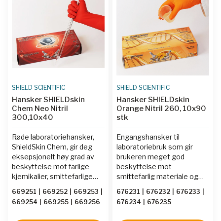
SHIELD SCIENTIFIC
SHIELD SCIENTIFIC
Hansker SHIELDskin
Hansker SHIELDskin
Chem Neo Nitril
Orange Nitril 260, 10x90
300,10x40
stk
Røde laboratoriehansker,
Engangshansker til
ShieldSkin Chem, gir deg
laboratoriebruk som gir
eksepsjonelt høy grad av
brukeren meget god
beskyttelse mot farlige
beskyttelse mot
kjemikalier, smittefarlige
smittefarlig materiale og
virus og bakterier. Samtidig
kjemikaliesprut. PPE
669251
|
669252
|
669253
|
676231
|
676232
|
676233
|
er hanskene behagelig å ha
kategori III hansker i enten
669254
|
669255
|
669256
676234
|
676235
på og jobbe med.
nitril eller lateks. Hansker
som gir brukeren høyeste