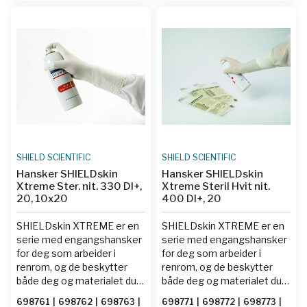
forurensning i renrom. For å
forurensning i renrom. For å
fjerne det aller meste av
fjerne det aller meste av
partikler blir
partikler blir
renromhanskene vasket i
renromhanskene vasket i
deionsert vann, en eller
deionsert vann, en eller
flere ganger. Nivået for
flere ganger. Nivået for
antall partikler er oppgitt for
antall partikler er oppgitt for
hver enkelt hansketype.
hver enkelt hansketype.
SHIELD SCIENTIFIC
SHIELD SCIENTIFIC
Hansker SHIELDskin
Hansker SHIELDskin
Xtreme Ster. nit. 330 DI+,
Xtreme Steril Hvit nit.
20, 10x20
400 DI+, 20
SHIELDskin XTREME er en
SHIELDskin XTREME er en
serie med engangshansker
serie med engangshansker
for deg som arbeider i
for deg som arbeider i
renrom, og de beskytter
renrom, og de beskytter
både deg og materialet du
både deg og materialet du
jobber med. Vanlige
jobber med. Vanlige
698761
|
698762
|
698763
|
698771
|
698772
|
698773
|