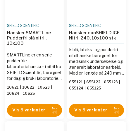
SHIELD SCIENTIFIC
SHIELD SCIENTIFIC
Hansker SMARTLine
Hansker duoSHIELD ICE
Pudderfri blå nitril,
Nitril 240, 10x100 stk
10x100
Isblå, lateks- og pudderfri
SMARTLine er en serie
nitrilhanske beregnet for
pudderfrie
medisinsk undersøkelse og
laboratoriehansker i nitril fra
generelt laboratoriearbeid.
SHIELD Scientific, beregnet
Med en lengde på 240 mm
for daglig bruk i laboratorier
og AQL 1,5 gir den pålitelig
655121
|
655122
|
655123
|
og industri. Hanskene er
beskyttelse mot smitte og
10621
|
10622
|
10623
|
655124
|
655125
latex- og pudderfrie med
biologisk materiale. Et trygt
10624
|
10625
AQL 1,5, og gir god taktil
valg for brukere med
følsomhet og komfort
lateksallergi – uten
gjennom arbeidsdagen.
kompromiss med komfort.
Vis 5 varianter
Vis 5 varianter
Leveres i pakninger med
10x100 stk i størrelser XS–
XL.