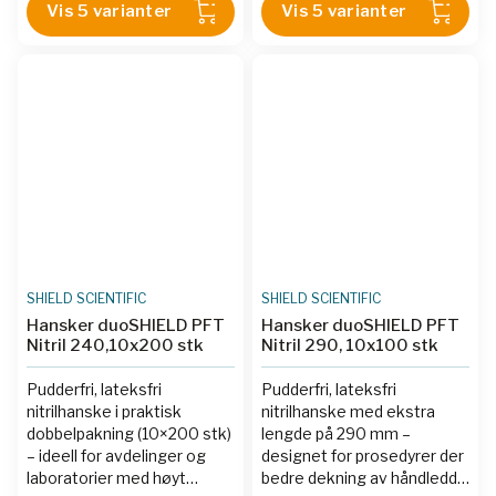
kontroll ved håndtering av
Vis 5 varianter
Vis 5 varianter
prøver og finskalerte
komponenter.
SHIELD SCIENTIFIC
SHIELD SCIENTIFIC
Hansker duoSHIELD PFT
Hansker duoSHIELD PFT
Nitril 240,10x200 stk
Nitril 290, 10x100 stk
Pudderfri, lateksfri
Pudderfri, lateksfri
nitrilhanske i praktisk
nitrilhanske med ekstra
dobbelpakning (10×200 stk)
lengde på 290 mm –
– ideell for avdelinger og
designet for prosedyrer der
laboratorier med høyt
bedre dekning av håndledd