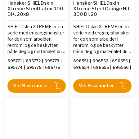
Hansker SHIELDskin
Hansker SHIELDskin
Xtreme Steril Latex 400
Xtreme Steril Orange Nit.
DI+, 20x8
300 DI, 20
SHIELDskin XTREME er en
SHIELDskin XTREME er en
serie med engangshansker
serie med engangshansker
for deg som arbeider i
for deg som arbeider i
renrom, og de beskytter
renrom, og de beskytter
både deg og materialet du
både deg og materialet du
jobber med. Vanlige
jobber med. Vanlige
695771
|
695772
|
695773
|
696551
|
696552
|
696553
|
laboratorie- og
laboratorie- og
695774
|
695775
|
695776
|
696554
|
696555
|
696556
|
engangshansker inneholder
engangshansker inneholder
695777
|
695778
|
695779
696557
|
696558
|
696559
partikler som vil bli frigjort i
partikler som vil bli frigjort i
rommet, og partikler er å
rommet, og partikler er å
Vis 9 varianter
Vis 9 varianter
betrakte som en uønsket
betrakte som en uønsket
forurensning i renrom. For å
forurensning i renrom. For å
fjerne det aller meste av
fjerne det aller meste av
partikler blir
partikler blir
renromhanskene vasket i
renromhanskene vasket i
deionsert vann, en eller
deionsert vann, en eller
flere ganger. Nivået for
flere ganger. Nivået for
antall partikler er oppgitt for
antall partikler er oppgitt for
hver enkelt hansketype.
hver enkelt hansketype.