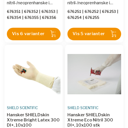
nitril-/neoprenhanske i
nitril-/neoprenhanske i
oransje/hvit – AQL 0,25 –
oransje/hvit – AQL 0,25 –
676351
|
676352
|
676353
|
676251
|
676252
|
676253
|
ekstra lengde. 300 mm
ekstra lengde. 300 mm
676354
|
676355
|
676356
676254
|
676255
ekstra lange, dobbeltlagede
ekstra lange, dobbeltlagede
nitril-/neoprenhansker i
nitril-/neoprenhansker i
oransje som gir maksimal
oransje som gir maksimal
Vis 6 varianter
Vis 5 varianter
sikkerhet mot biologiske
sikkerhet mot biologiske
laboratorierisikoer, spesielt
laboratorierisikoer, spesielt
ved arbeid under laminar
ved arbeid under laminar
flow-hette og i
flow-hette og i
biosikkerhetsbenker.
biosikkerhetsbenker.
SHIELD SCIENTIFIC
SHIELD SCIENTIFIC
Hansker SHIELDskin
Hansker SHIELDskin
Xtreme Bright Latex 300
Xtreme Eco Nitril 300
DI+, 10x100
DI+, 10x100 stk