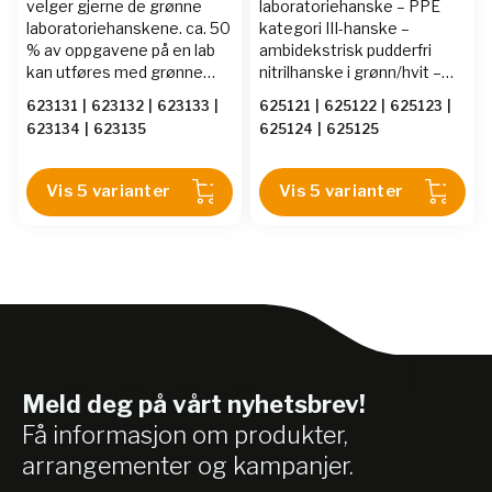
velger gjerne de grønne
laboratoriehanske – PPE
laboratoriehanskene. ca. 50
kategori III-hanske –
% av oppgavene på en lab
ambidekstrisk pudderfri
kan utføres med grønne
nitrilhanske i grønn/hvit –
hansker.
AQL 0,25 – ekstra lengde.
623131
|
623132
|
623133
|
625121
|
625122
|
625123
|
250 mm ekstra lange og
623134
|
623135
625124
|
625125
dobbeltlagede grønne
nitrilhansker, pakket i en
dispenser av resirkulert
Vis 5 varianter
Vis 5 varianter
papp som inneholder 150
hansker – en sikker,
økonomisk og økologisk
løsning for laboratoriet.
Meld deg på vårt nyhetsbrev!
Få informasjon om produkter,
arrangementer og kampanjer.