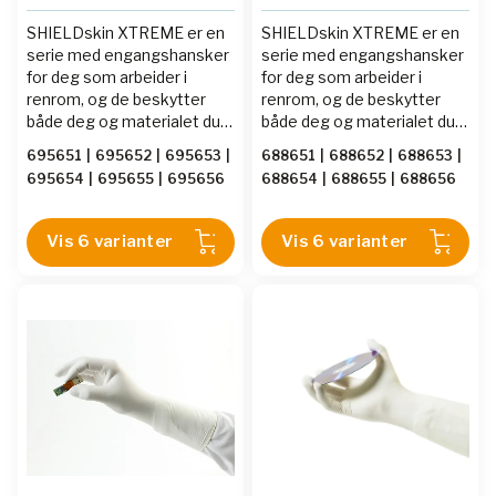
SHIELDskin XTREME er en
SHIELDskin XTREME er en
serie med engangshansker
serie med engangshansker
for deg som arbeider i
for deg som arbeider i
renrom, og de beskytter
renrom, og de beskytter
både deg og materialet du
både deg og materialet du
jobber med. Vanlige
jobber med. Vanlige
695651
|
695652
|
695653
|
688651
|
688652
|
688653
|
laboratorie- og
laboratorie- og
695654
|
695655
|
695656
688654
|
688655
|
688656
engangshansker inneholder
engangshansker inneholder
partikler som vil bli frigjort i
partikler som vil bli frigjort i
rommet, og partikler er å
rommet, og partikler er å
Vis 6 varianter
Vis 6 varianter
betrakte som en uønsket
betrakte som en uønsket
forurensning i renrom. For å
forurensning i renrom. For å
fjerne det aller meste av
fjerne det aller meste av
partikler blir
partikler blir
renromhanskene vasket i
renromhanskene vasket i
deionsert vann, en eller
deionsert vann, en eller
flere ganger. Nivået for
flere ganger. Nivået for
antall partikler er oppgitt for
antall partikler er oppgitt for
hver enkelt hansketype.
hver enkelt hansketype.