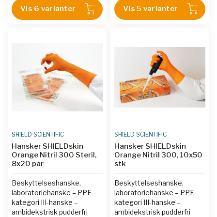
grad av beskyttelse,
Vis 6 varianter
Vis 5 varianter
komfort og samsvar.
SHIELD SCIENTIFIC
SHIELD SCIENTIFIC
Hansker SHIELDskin
Hansker SHIELDskin
Orange Nitril 300 Steril,
Orange Nitril 300, 10x50
8x20 par
stk
Beskyttelseshanske,
Beskyttelseshanske,
laboratoriehanske – PPE
laboratoriehanske – PPE
kategori III-hanske –
kategori III-hanske –
ambidekstrisk pudderfri
ambidekstrisk pudderfri