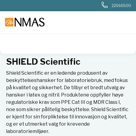
22666500
NMAS hjem
Leverandører
SHIELD Scientific
SHIELD Scientific
Shield Scientific er en ledende produsent av
beskyttelseshansker for laboratoriebruk, med fokus
på kvalitet og sikkerhet. De tilbyr et bredt utvalg av
hansker i latex og nitril​​. Produktene oppfyller høye
regulatoriske krav som PPE Cat III og MDR Class I,
noe som sikrer pålitelig beskyttelse. Shield Scientific
er kjent for sin forpliktelse til innovasjon og kvalitet,
og er et utmerket valg for krevende
laboratoriemiljøer​.