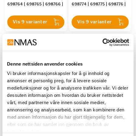
laboratorie- og
laboratorie- og
698764
|
698765
|
698766
|
698774
|
698775
|
698776
|
engangshansker inneholder
engangshansker inneholder
698767
|
698768
|
698769
698777
|
698778
|
698779
partikler som vil bli frigjort i
partikler som vil bli frigjort i
rommet, og partikler er å
rommet, og partikler er å
Vis 9 varianter
Vis 9 varianter
betrakte som en uønsket
betrakte som en uønsket
forurensning i renrom. For å
forurensning i renrom. For å
fjerne det aller meste av
fjerne det aller meste av
partikler blir
partikler blir
renromhanskene vasket i
renromhanskene vasket i
deionsert vann, en eller
deionsert vann, en eller
flere ganger. Nivået for
flere ganger. Nivået for
Denne nettsiden anvender cookies
antall partikler er oppgitt for
antall partikler er oppgitt for
Vi bruker informasjonskapsler for å gi innhold og
hver enkelt hansketype.
hver enkelt hansketype.
annonser et personlig preg, for å levere sosiale
mediefunksjoner og for å analysere trafikken vår. Vi deler
dessuten informasjon om hvordan du bruker nettstedet
SHIELD SCIENTIFIC
SHIELD SCIENTIFIC
vårt, med partnerne våre innen sosiale medier,
Hansker SHIELDskin
Hansker SHIELDskin
annonsering og analysearbeid, som kan kombinere den
Xtreme Steril Hvit nit.
Xtreme Steril Latex 300
med annen informasjon du har gjort tilgjengelig for dem,
600 DI+, 20
DI, 20x10
eller som de har samlet inn gjennom din bruk av
SHIELDskin XTREME er en
SHIELDskin XTREME er en
tjenestene deres.