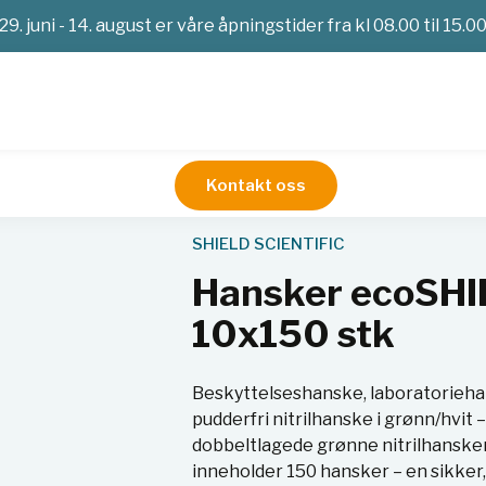
29. juni - 14. august er våre åpningstider fra kl 08.00 til 15.0
Kontakt oss
toriehansker
Hansker ecoSHIELD Eco Nitril PF 250, 10x150 st
SHIELD SCIENTIFIC
Hansker ecoSHIE
10x150 stk
Beskyttelseshanske, laboratoriehan
pudderfri nitrilhanske i grønn/hvit
dobbeltlagede grønne nitrilhansker
inneholder 150 hansker – en sikker,