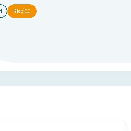
!
Kjøp