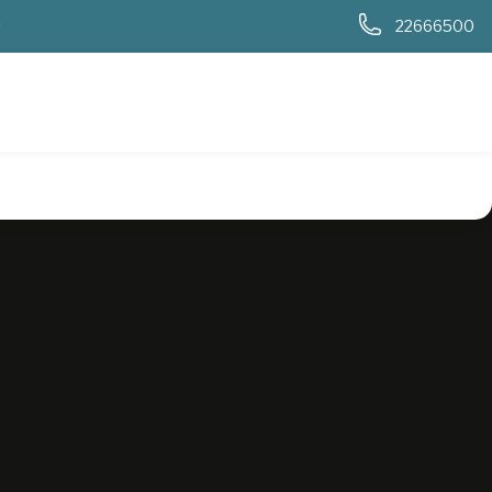
0
22666500