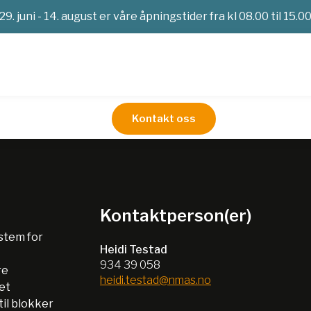
29. juni - 14. august er våre åpningstider fra kl 08.00 til 15.0
Kontakt oss
Fina
Kontaktperson(er)
ystem for
Heidi Testad
934 39 058
re
heidi.testad@nmas.no
het
til blokker