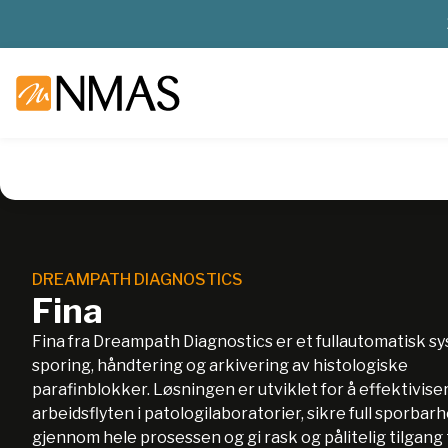
NMAS hjem
Produkter
Sykehuslab
Patologi
Arkivering
DREAMPATH DIAGNOSTICS
Fina
Fina fra Dreampath Diagnostics er et fullautomatisk s
sporing, håndtering og arkivering av histologiske
parafinblokker. Løsningen er utviklet for å effektivise
arbeidsflyten i patologilaboratorier, sikre full sporbar
gjennom hele prosessen og gi rask og pålitelig tilgang 