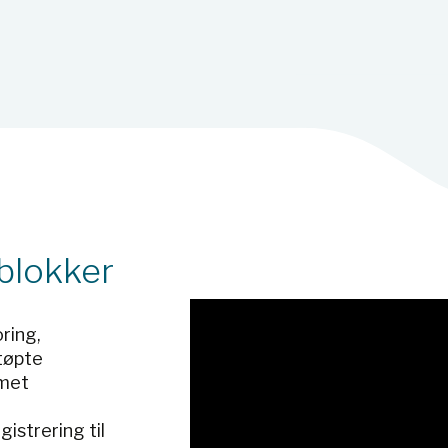
-blokker
oring,
støpte
emet
istrering til