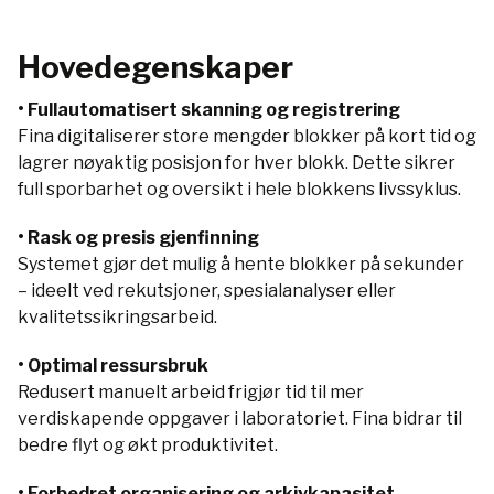
Hovedegenskaper
• Fullautomatisert skanning og registrering
Fina digitaliserer store mengder blokker på kort tid og
lagrer nøyaktig posisjon for hver blokk. Dette sikrer
full sporbarhet og oversikt i hele blokkens livssyklus.
• Rask og presis gjenfinning
Systemet gjør det mulig å hente blokker på sekunder
– ideelt ved rekutsjoner, spesialanalyser eller
kvalitetssikringsarbeid.
• Optimal ressursbruk
Redusert manuelt arbeid frigjør tid til mer
verdiskapende oppgaver i laboratoriet. Fina bidrar til
bedre flyt og økt produktivitet.
• Forbedret organisering og arkivkapasitet