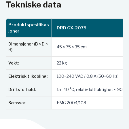
Tekniske data
Produktspesifikas
DRD CX-2075
joner
Dimensjoner (B × D ×
45 × 75 × 35 cm
H):
Vekt:
22 kg
Elektrisk tilkobling:
100–240 VAC / 0,8 A (50–60 Hz)
Driftsforhold:
15–40 °C; relativ luftfuktighet < 90 %
Samsvar:
EMC 2004/108