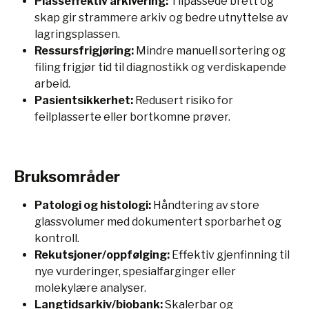
Plasseffektiv arkivering:
Tilpassede brett og
skap gir strammere arkiv og bedre utnyttelse av
lagringsplassen.
Ressursfrigjøring:
Mindre manuell sortering og
filing frigjør tid til diagnostikk og verdiskapende
arbeid.
Pasientsikkerhet:
Redusert risiko for
feilplasserte eller bortkomne prøver.
Bruksområder
Patologi og histologi:
Håndtering av store
glassvolumer med dokumentert sporbarhet og
kontroll.
Rekutsjoner/oppfølging:
Effektiv gjenfinning til
nye vurderinger, spesialfarginger eller
molekylære analyser.
Langtidsarkiv/biobank:
Skalerbar og