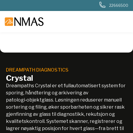
22666500
NMAS hjem
Produkter
Sykehuslab
Patologi
Arkivering
DREAMPATH DIAGNOSTICS
Crystal
Dreampaths Crystal er et fullautomatisert system for
sporing, håndtering og arkivering av
patologi‑objektglass. Løsningen reduserer manuell
sortering og filing, øker sporbarheten og sikrer rask
gjenfinning av glass til diagnostikk, rekutsjon og
kvalitetskontroll. Systemet skanner, registrerer og
lagrer nøyaktig posisjon for hvert glass—fra brett til