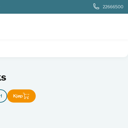
0
22666500
ks
!
Kjøp