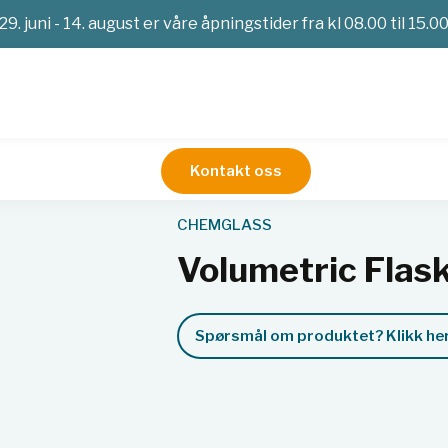
29. juni - 14. august er våre åpningstider fra kl 08.00 til 15.0
Kontakt oss
tstyr
Målekolbe
Volumetric Flasks
CHEMGLASS
Volumetric Flas
Spørsmål om produktet? Klikk her