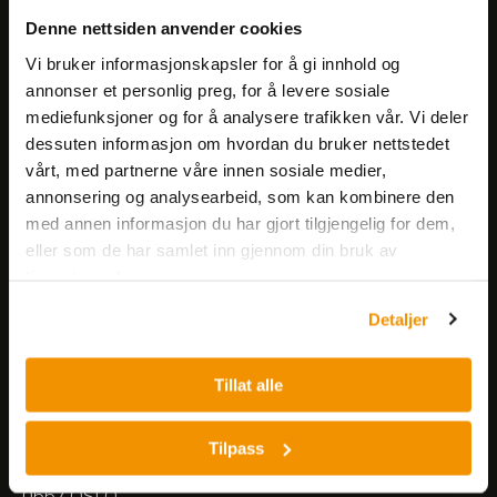
Få informasjon om produkter,
Denne nettsiden anvender cookies
arrangementer og kampanjer.
Vi bruker informasjonskapsler for å gi innhold og
annonser et personlig preg, for å levere sosiale
mediefunksjoner og for å analysere trafikken vår. Vi deler
Meld på nyhetsbrev
dessuten informasjon om hvordan du bruker nettstedet
vårt, med partnerne våre innen sosiale medier,
annonsering og analysearbeid, som kan kombinere den
med annen informasjon du har gjort tilgjengelig for dem,
eller som de har samlet inn gjennom din bruk av
tjenestene deres.
Nerliens Meszansky AS
Detaljer
Besøksadresse:
Tillat alle
Nils Hansens vei 8
0667 OSLO
Lager:
Tilpass
Nils Hansens vei 10
0667 OSLO