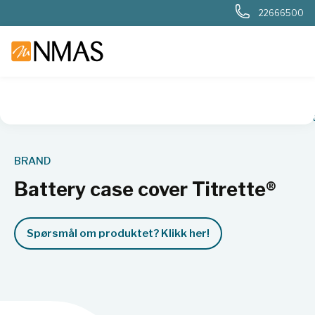
22666500
NMAS hjem
Produkter
Plast og glass i laboratoriet
Måleut
BRAND
Battery case cover Titrette®
Spørsmål om produktet? Klikk her!