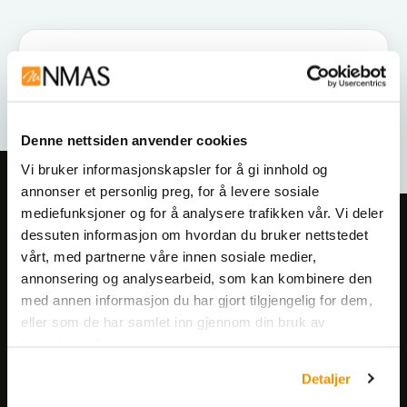
Denne nettsiden anvender cookies
Vi bruker informasjonskapsler for å gi innhold og
annonser et personlig preg, for å levere sosiale
mediefunksjoner og for å analysere trafikken vår. Vi deler
Meld deg på vårt nyhetsbrev!
dessuten informasjon om hvordan du bruker nettstedet
Få informasjon om produkter,
vårt, med partnerne våre innen sosiale medier,
annonsering og analysearbeid, som kan kombinere den
arrangementer og kampanjer.
med annen informasjon du har gjort tilgjengelig for dem,
eller som de har samlet inn gjennom din bruk av
Meld på nyhetsbrev
tjenestene deres.
Detaljer