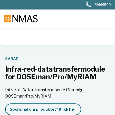
22666500
NMAS hjem
Produkter
Nukleær, strålevern, beredskap, dosi
SARAD
Infra-red-datatransfermodule
for DOSEman/Pro/MyRIAM
Infrarot-Datentransfermodule f&uuml;r
DOSEman/Pro/MyRIAM
Spørsmål om produktet? Klikk her!