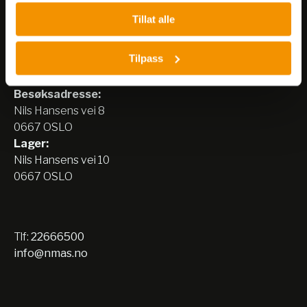
Tillat alle
Tilpass
Nerliens Meszansky AS
Besøksadresse:
Nils Hansens vei 8
0667 OSLO
Lager:
Nils Hansens vei 10
0667 OSLO
Tlf:
22666500
info@nmas.no