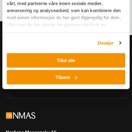
vårt, med partnerne våre innen sosiale medier,
annonsering og analysearbeid, som kan kombinere den
med annen informasjon du har gjort tilgjengelig for dem,
eller som de har samlet inn gjennom din bruk av
tjenestene deres.
Detaljer
Meld deg på vårt nyhetsbrev!
Få informasjon om produkter,
Tillat alle
arrangementer og kampanjer.
Tilpass
Meld på nyhetsbrev