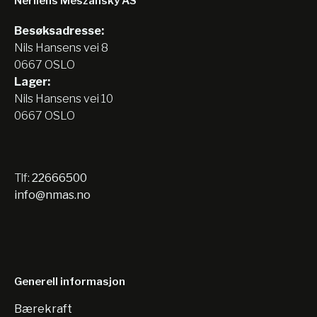
Nerliens Meszansky AS
Besøksadresse:
Nils Hansens vei 8
0667 OSLO
Lager:
Nils Hansens vei 10
0667 OSLO
Tlf:
22666500
info@nmas.no
Generell informasjon
Bærekraft