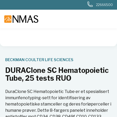
22666500
NMAS hjem
Produkter
Livsvitenskap
Flowcytometri
An
BECKMAN COULTER LIFE SCIENCES
DURAClone SC Hematopoietic
Tube, 25 tests RUO
DuraClone SC Hematopoietic Tube er et spesialisert
immunfenotyping-sett for identifisering av
hematopoietiske stamceller og deres forløperceller i
humane prøver. Dette 8-fargers panelet inneholder
antistoffer mot CD34, CD38, CD49f, CD10, CD133,