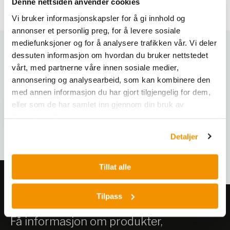
Innovativ teknologi:
Benytter DuraClone tørr
Denne nettsiden anvender cookies
reagensteknologi for forbedret arbeidsflyt og
Vi bruker informasjonskapsler for å gi innhold og
stabilitet.
annonser et personlig preg, for å levere sosiale
Effektiv protokoll:
Pre-formulert antistoffpanel
mediefunksjoner og for å analysere trafikken vår. Vi deler
eliminerer behovet for antistoffcocktailing.
dessuten informasjon om hvordan du bruker nettstedet
Varianter
Høy sensitivitet:
Designet for nøyaktig
vårt, med partnerne våre innen sosiale medier,
deteksjon av hematopoietiske stamceller i ulike
annonsering og analysearbeid, som kan kombinere den
biologiske prøver.
med annen informasjon du har gjort tilgjengelig for dem,
eller som de har samlet inn gjennom din bruk av
Tekniske spesifikasjoner:
tjenestene deres.
Produktnummer:
C49589
Detaljer
Pakkestørrelse:
25 tester per rør.
Fluorokromer:
Bruker FITC, PE, ECD, PC7, APC, og
Tillat alle
Pacific Blue*.
Anvendelse:
For forskningsbruk (RUO - Research
Use Only).
Tilpass
Kompatibilitet:
Egnet for bruk med flow
Meld deg på vårt nyhetsbrev!
cytometere utstyrt med 405 nm, 488 nm og 633
Få informasjon om produkter,
nm lasere.