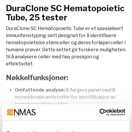
DuraClone SC Hematopoietic
Tube, 25 tester
DuraClone SC Hematopoietic Tube er et spesialisert
immunfenotyping-sett designet for å identifisere
hematopoietiske stamceller og deres forløperceller i
humane prøver. Dette settet gir forskere muligheten
til å analysere celler med høy presisjon og
effektivitet.
Nøkkelfunksjoner:
Omfattende analyse:
8-fargers panel med 8
monoklonale antistoffer for identifikasjon av
hematopoietiske celler.
Spesialisert fokus:
Inneholder markører som
CD34, CD38, CD49f, CD10, CD133, CD45RA, og
CD90 for robust populasjonsidentifikasjon.
Vis mer