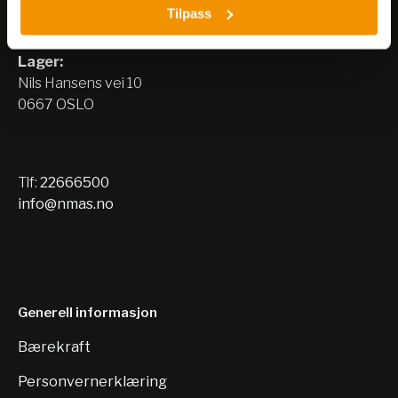
Tilpass
Nils Hansens vei 8
0667 OSLO
Lager:
Nils Hansens vei 10
0667 OSLO
Tlf:
22666500
info@nmas.no
Generell informasjon
Bærekraft
Personvernerklæring