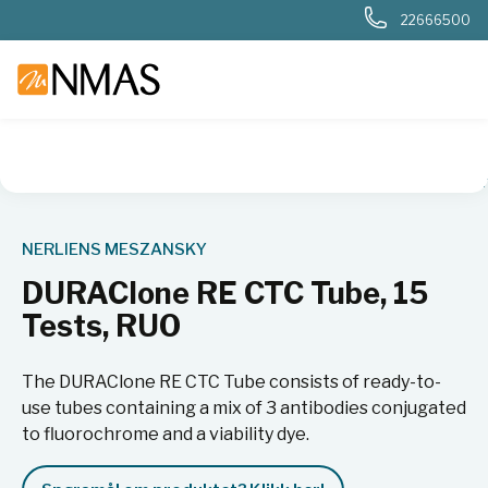
22666500
NMAS hjem
Produkter
Livsvitenskap
Flowcytometri
An
NERLIENS MESZANSKY
DURAClone RE CTC Tube, 15
Tests, RUO
The DURAClone RE CTC Tube consists of ready-to-
use tubes containing a mix of 3 antibodies conjugated
to fluorochrome and a viability dye.