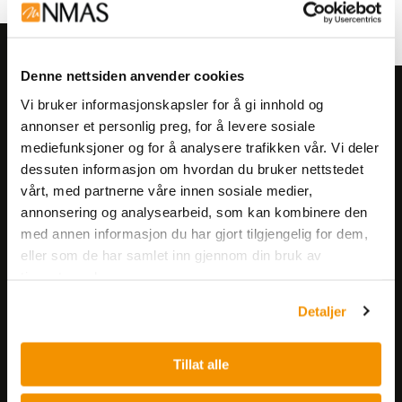
Denne nettsiden anvender cookies
Meld deg på vårt nyhetsbrev!
Vi bruker informasjonskapsler for å gi innhold og
annonser et personlig preg, for å levere sosiale
Få informasjon om produkter,
mediefunksjoner og for å analysere trafikken vår. Vi deler
arrangementer og kampanjer.
dessuten informasjon om hvordan du bruker nettstedet
vårt, med partnerne våre innen sosiale medier,
Meld på nyhetsbrev
annonsering og analysearbeid, som kan kombinere den
med annen informasjon du har gjort tilgjengelig for dem,
eller som de har samlet inn gjennom din bruk av
tjenestene deres.
Detaljer
Nerliens Meszansky AS
Tillat alle
Besøksadresse: