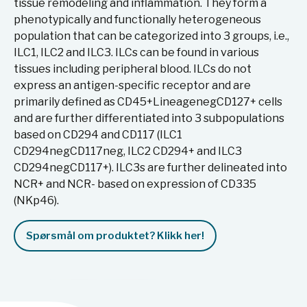
tissue remodeling and inflammation. They form a
phenotypically and functionally heterogeneous
population that can be categorized into 3 groups, i.e.,
ILC1, ILC2 and ILC3. ILCs can be found in various
tissues including peripheral blood. ILCs do not
express an antigen-specific receptor and are
primarily defined as CD45+LineagenegCD127+ cells
and are further differentiated into 3 subpopulations
based on CD294 and CD117 (ILC1
CD294negCD117neg, ILC2 CD294+ and ILC3
CD294negCD117+). ILC3s are further delineated into
NCR+ and NCR- based on expression of CD335
(NKp46).
Spørsmål om produktet? Klikk her!