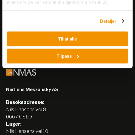
Meld deg på vårt nyhetsbrev!
eller som de har samlet inn gjennom din bruk av
tjenestene deres.
Få informasjon om produkter,
arrangementer og kampanjer.
Detaljer
Meld på nyhetsbrev
Tillat alle
Tilpass
Nerliens Meszansky AS
Besøksadresse:
Nils Hansens vei 8
0667 OSLO
Lager:
Nils Hansens vei 10