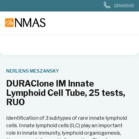
22666500
NMAS hjem
Produkter
Livsvitenskap
Flowcytometri
An
NERLIENS MESZANSKY
DURAClone IM Innate
Lymphoid Cell Tube, 25 tests,
RUO
Identification of 3 subtypes of rare innate lymphoid
cells. Innate lymphoid cells (ILC) play an important
role in innate immunity, lymphoid organogenesis,