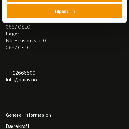
Nerliens Meszansky AS
Tilpass
Besøksadresse:
Nils Hansens vei 8
0667 OSLO
Lager:
Nils Hansens vei 10
0667 OSLO
Tlf:
22666500
info@nmas.no
Generell informasjon
Bærekraft