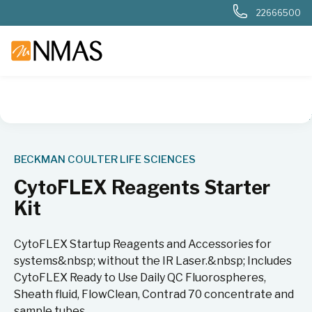
22666500
NMAS hjem
Produkter
Livsvitenskap
Flowcytometri
An
BECKMAN COULTER LIFE SCIENCES
CytoFLEX Reagents Starter
Kit
CytoFLEX Startup Reagents and Accessories for
systems&nbsp; without the IR Laser.&nbsp; Includes
CytoFLEX Ready to Use Daily QC Fluorospheres,
Sheath fluid, FlowClean, Contrad 70 concentrate and
sample tubes.