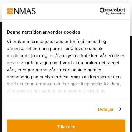
Denne nettsiden anvender cookies
Vi bruker informasjonskapsler for å gi innhold og
Meld deg på vårt nyhetsbrev!
annonser et personlig preg, for å levere sosiale
mediefunksjoner og for å analysere trafikken vår. Vi deler
Få informasjon om produkter,
dessuten informasjon om hvordan du bruker nettstedet
arrangementer og kampanjer.
vårt, med partnerne våre innen sosiale medier,
annonsering og analysearbeid, som kan kombinere den
Meld på nyhetsbrev
med annen informasjon du har gjort tilgjengelig for dem,
eller som de har samlet inn gjennom din bruk av
tjenestene deres.
Detaljer
Tillat alle