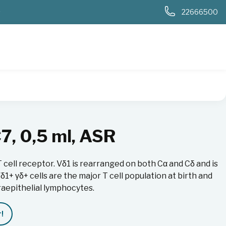
0
22666500
7, 0,5 ml, ASR
T cell receptor. Vδ1 is rearranged on both Cα and Cδ and is
δ1+ γδ+ cells are the major T cell population at birth and
raepithelial lymphocytes.
!