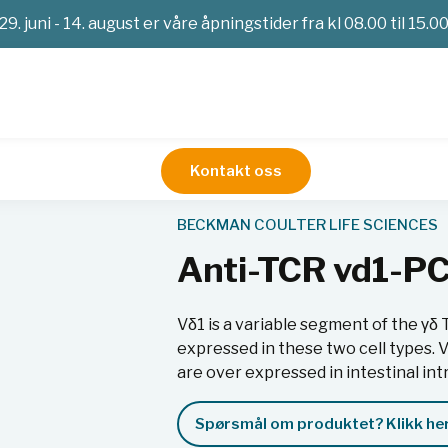
29. juni - 14. august er våre åpningstider fra kl 08.00 til 15.0
Kontakt oss
ntistoffer og reagenser
Anti-TCR vd1-PC7, 0,5 ml, ASR
BECKMAN COULTER LIFE SCIENCES
Anti-TCR vd1-PC
Vδ1 is a variable segment of the γδ 
expressed in these two cell types. V
are over expressed in intestinal int
Spørsmål om produktet? Klikk her